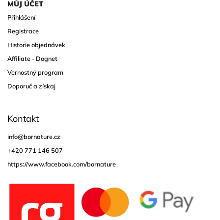
MŮJ ÚČET
Přihlášení
Registrace
Historie objednávek
Affiliate - Dognet
Vernostný program
Doporuč a získaj
Kontakt
info
@
bornature.cz
+420 771 146 507
https://www.facebook.com/bornature