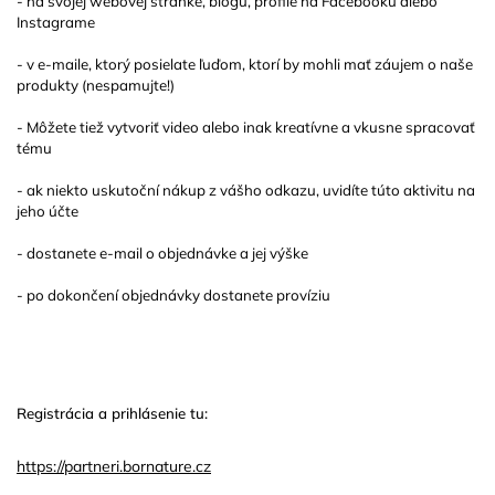
- na svojej webovej stránke, blogu, profile na Facebooku alebo
Instagrame
- v e-maile, ktorý posielate ľuďom, ktorí by mohli mať záujem o naše
produkty (nespamujte!)
- Môžete tiež vytvoriť video alebo inak kreatívne a vkusne spracovať
tému
- ak niekto uskutoční nákup z vášho odkazu, uvidíte túto aktivitu na
jeho účte
- dostanete e-mail o objednávke a jej výške
- po dokončení objednávky dostanete províziu
Registrácia a prihlásenie tu:
https://partneri.bornature.cz