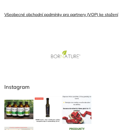
Všeobecné obchodní podmínky pro partnery (VOP) ke stažení
Z
á
p
ä
t
i
e
Instagram