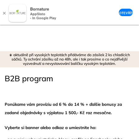
Bornature
×
OTEVŘÍT
AppSisto
- In Google Play
Prejsť
na
obsah
☀️ aktuálně při vysokých teplotách přidáváme do zásilek 2 ks chladících
sáčků. Ty ochrání zásilku až na 48h, ale i tak prosíme o co nejdřívější
vyzvednutí a nevystavování balíčku vysokým teplotám.
B2B program
Ponúkame vám províziu od 6 % do 14 % + ďalšie bonusy za
zadané objednávky s výplatou 1 500,- Kč raz mesačne.
Vyberte si banner alebo odkaz a umiestnite ho: