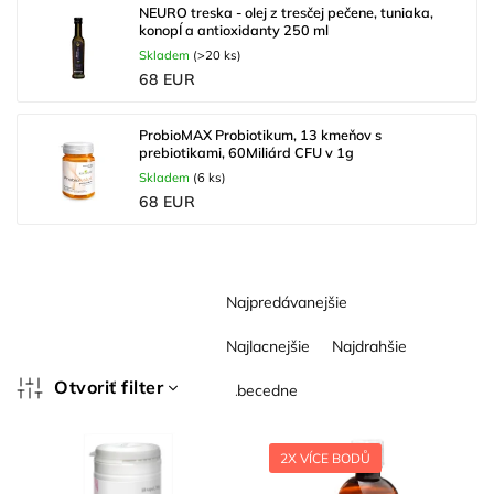
NEURO treska - olej z tresčej pečene, tuniaka,
konopÍ a antioxidanty 250 ml
Skladem
(>20 ks)
68 EUR
ProbioMAX Probiotikum, 13 kmeňov s
prebiotikami, 60Miliárd CFU v 1g
Skladem
(6 ks)
68 EUR
R
Najpredávanejšie
a
d
Najlacnejšie
Najdrahšie
e
n
Otvoriť filter
Abecedne
i
V
e
ý
p
2X VÍCE BODŮ
p
r