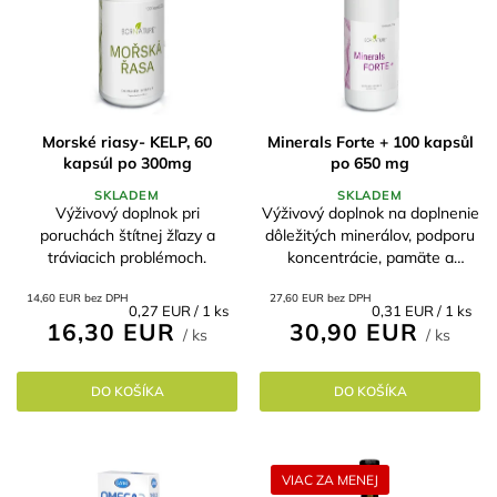
Morské riasy- KELP, 60
Minerals Forte + 100 kapsůl
kapsúl po 300mg
po 650 mg
SKLADEM
SKLADEM
Výživový doplnok pri
Výživový doplnok na doplnenie
poruchách štítnej žľazy a
dôležitých minerálov, podporu
tráviacich problémoch.
koncentrácie, pamäte a
kvalitného spánku.
14,60 EUR bez DPH
27,60 EUR bez DPH
Jednotková
Jednotková
0,27 EUR / 1 ks
0,31 EUR / 1 ks
16,30 EUR
30,90 EUR
cena:
cena:
/ ks
/ ks
DO KOŠÍKA
DO KOŠÍKA
VIAC ZA MENEJ