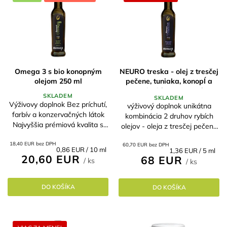
Omega 3 s bio konopným
NEURO treska - olej z tresčej
olejom 250 ml
pečene, tuniaka, konopÍ a
antioxidanty 250 ml
SKLADEM
SKLADEM
Výživovy doplnok Bez príchutí,
výživový doplnok unikátna
farbív a konzervačných látok
kombinácia 2 druhov rybích
Najvyššia prémiová kvalita s
olejov - oleja z tresčej pečene
certifikáciou MSC Obohatené
a oleja z tuniaka v
o organický konopný olej Na
18,40 EUR bez DPH
60,70 EUR bez DPH
osvedčených pomeroch
Jednotková
0,86 EUR / 10 ml
Jednotková
1,36 EUR / 5 ml
podporu myslenia a pokoja,...
obsahuje konopný olej, ktorý je
20,60 EUR
cena:
68 EUR
cena:
/ ks
/ ks
bohatý na...
DO KOŠÍKA
DO KOŠÍKA