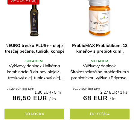
VIAC ZA MENEJ
NEURO treska PLUS+ - olej z
ProbioMAX Probiotikum, 13
tresčej pečene, tuniak, konopí
kmeňov s prebiotikami,
a antioxidanty 250 ml
60Miliárd CFU v 1g
SKLADEM
SKLADEM
Výživovy doplnok Unikátna
Výživový doplnok.
kombinácia 3 druhov olejov -
Širokospektrálne probiotikum s
treskový olej, tuniakový olej,
prebiotickou výživou.Prípravok
BIO HEMP olejem S
je naozaj silný, pri
77,20 EUR bez DPH
60,70 EUR bez DPH
antioxidačným vitamínom E a
preventívnom užívaní a
Jednotková
Jednotková
1,80 EUR / 5 ml
2,27 EUR / 1 ks
rozmarínovým olejem Vhodné
dostatočnom množstve
86,50 EUR
68 EUR
cena:
cena:
/ ks
/ ks
pre všetky...
prebiotík v strave sa "obden",...
DO KOŠÍKA
DO KOŠÍKA