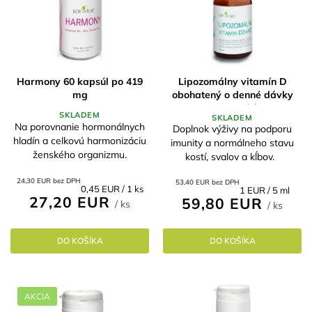
i
o
s
d
p
u
r
k
o
t
d
Harmony 60 kapsúl po 419
Lipozomálny vitamín D
o
mg
obohatený o denné dávky
u
v
K,A,E 300ml / 60
k
SKLADEM
SKLADEM
t
Na porovnanie hormonálnych
Doplnok výživy na podporu
hladín a celkovú harmonizáciu
o
imunity a normálneho stavu
ženského organizmu.
kostí, svalov a kĺbov.
v
24,30 EUR bez DPH
53,40 EUR bez DPH
Jednotková
0,45 EUR / 1 ks
Jednotková
1 EUR / 5 ml
27,20 EUR
cena:
59,80 EUR
cena:
/ ks
/ ks
DO KOŠÍKA
DO KOŠÍKA
AKCIA