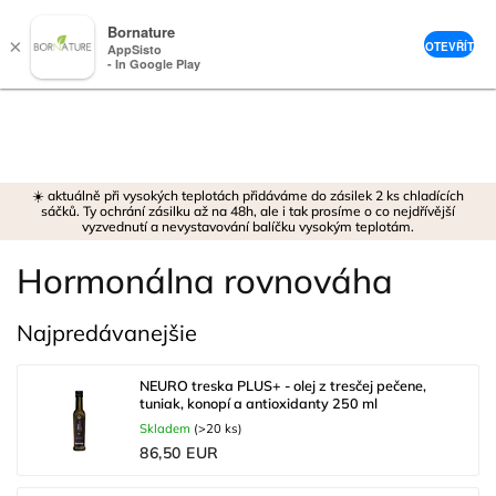
Bornature
×
OTEVŘÍT
AppSisto
- In Google Play
Prejsť
na
obsah
☀️ aktuálně při vysokých teplotách přidáváme do zásilek 2 ks chladících
sáčků. Ty ochrání zásilku až na 48h, ale i tak prosíme o co nejdřívější
vyzvednutí a nevystavování balíčku vysokým teplotám.
Hormonálna rovnováha
Najpredávanejšie
NEURO treska PLUS+ - olej z tresčej pečene,
tuniak, konopí a antioxidanty 250 ml
Skladem
(>20 ks)
86,50 EUR