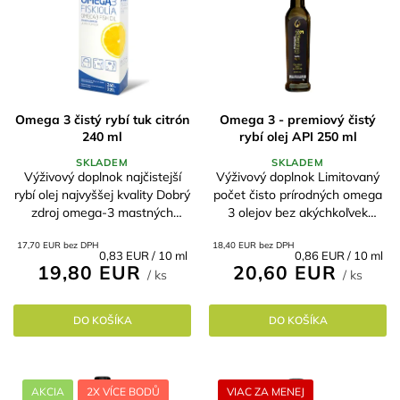
Omega 3 čistý rybí tuk citrón
Omega 3 - premiový čistý
240 ml
rybí olej API 250 ml
SKLADEM
SKLADEM
Výživový doplnok najčistejší
Výživový doplnok Limitovaný
rybí olej najvyššej kvality Dobrý
počet čisto prírodných omega
zdroj omega-3 mastných
3 olejov bez akýchkoľvek
kyselín prispieva k udržaniu
prísad Najlepší pomer
17,70 EUR bez DPH
18,40 EUR bez DPH
normálnej funkcie mozgu V
cena/výkon/kvalita na trhu Vo
Jednotková
Jednotková
0,83 EUR / 10 ml
0,86 EUR / 10 ml
kombinácii s cordycepsom
forme triglyceridov -
19,80 EUR
20,60 EUR
cena:
cena:
/ ks
/ ks
výrazne...
najvhodnejšie pre...
DO KOŠÍKA
DO KOŠÍKA
AKCIA
2X VÍCE BODŮ
VIAC ZA MENEJ