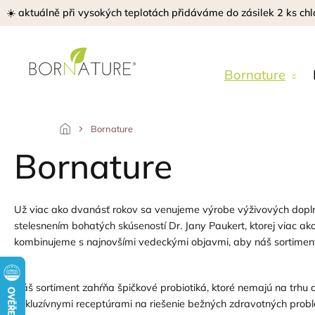
Prejsť
☀️ aktuálně při vysokých teplotách přidáváme do zásilek 2 ks chl
na
obsah
Bornature
Bornature
Bornature
Už viac ako dvanásť rokov sa venujeme výrobe výživových doplnk
stelesnením bohatých skúseností Dr. Jany Paukert, ktorej viac ako
kombinujeme s najnovšími vedeckými objavmi, aby náš sortim
Náš sortiment zahŕňa špičkové probiotiká, ktoré nemajú na trhu
exkluzívnymi receptúrami na riešenie bežných zdravotných prob