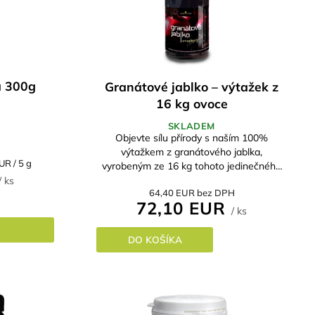
a 300g
Granátové jablko – výtažek z
16 kg ovoce
SKLADEM
Objevte sílu přírody s naším 100%
výtažkem z granátového jablka,
ková
UR / 5 g
vyrobeným ze 16 kg tohoto jedinečného
ovoce. Bez přidaného cukru, barviv a
/ ks
64,40 EUR bez DPH
konzervantů – pouze čistá příroda ve...
72,10 EUR
/ ks
DO KOŠÍKA