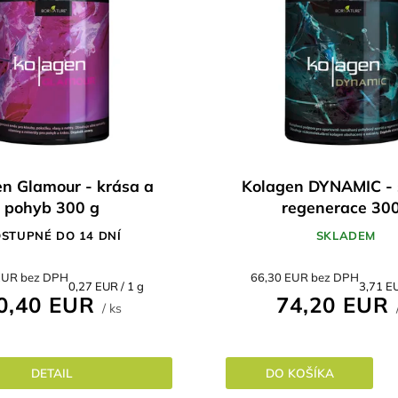
n Glamour - krása a
Kolagen DYNAMIC - 
pohyb 300 g
regenerace 30
STUPNÉ DO 14 DNÍ
SKLADEM
EUR bez DPH
66,30 EUR bez DPH
Jednotková
Jednot
0,27 EUR / 1 g
3,71 EU
0,40 EUR
74,20 EUR
cena:
cena:
/ ks
DETAIL
DO KOŠÍKA