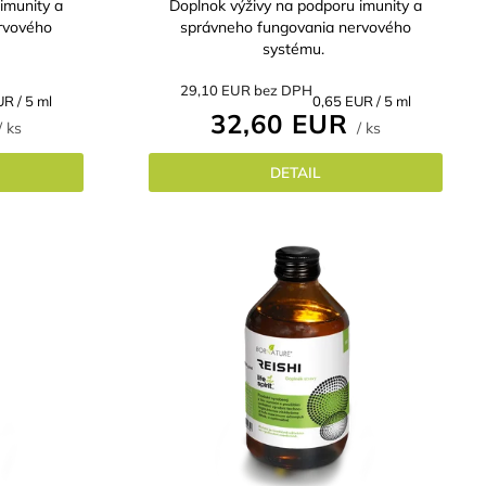
imunity a
Doplnok výživy na podporu imunity a
rvového
správneho fungovania nervového
systému.
29,10 EUR bez DPH
ková
Jednotková
R / 5 ml
0,65 EUR / 5 ml
32,60 EUR
cena:
/ ks
/ ks
DETAIL