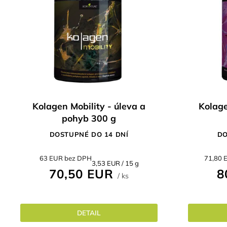
Kolagen Mobility - úleva a
Kolage
pohyb 300 g
DOSTUPNÉ DO 14 DNÍ
DO
63 EUR bez DPH
71,80 
Jednotková
3,53 EUR / 15 g
70,50 EUR
8
cena:
/ ks
DETAIL