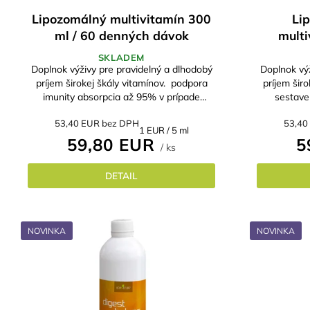
Lipozomálný multivitamín 300
Li
ml / 60 denných dávok
multi
SKLADEM
Doplnok výživy pre pravidelný a dlhodobý
Doplnok výž
príjem širokej škály vitamínov. podpora
príjem širo
imunity absorpcia až 95% v prípade
sestaven
psychickej alebo psychickej záťaže alebo...
53,40 EUR bez DPH
53,40
Jednotková
1 EUR / 5 ml
59,80 EUR
5
cena:
/ ks
DETAIL
NOVINKA
NOVINKA