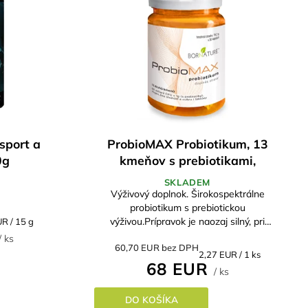
sport a
ProbioMAX Probiotikum, 13
0g
kmeňov s prebiotikami,
60Miliárd CFU v 1g
SKLADEM
Výživový doplnok. Širokospektrálne
probiotikum s prebiotickou
ková
výživou.Prípravok je naozaj silný, pri
R / 15 g
preventívnom užívaní a dostatočnom
/ ks
60,70 EUR bez DPH
množstve prebiotík v strave sa "obden",...
Jednotková
2,27 EUR / 1 ks
68 EUR
cena:
/ ks
DO KOŠÍKA