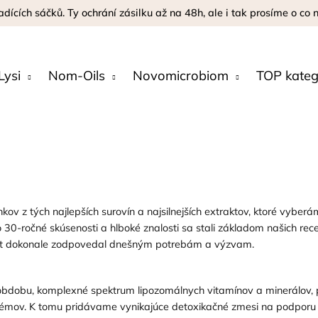
adících sáčků. Ty ochrání zásilku až na 48h, ale i tak prosíme o co
Lysi
Nom-Oils
Novomicrobiom
TOP kateg
ov z tých najlepších surovín a najsilnejších extraktov, ktoré vybe
 30-ročné skúsenosti a hlboké znalosti sa stali základom našich rece
ent dokonale zodpovedal dnešným potrebám a výzvam.
 obdobu, komplexné spektrum lipozomálnych vitamínov a minerálov, p
lémov. K tomu pridávame vynikajúce detoxikačné zmesi na podporu v