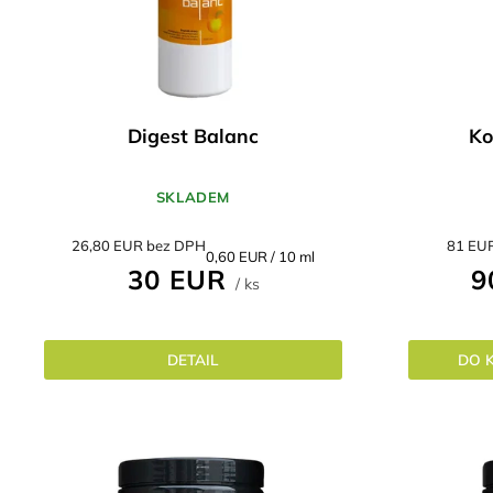
Digest Balanc
Ko
SKLADEM
26,80 EUR bez DPH
81 EU
Jednotková
0,60 EUR / 10 ml
30 EUR
9
cena:
/ ks
DETAIL
DO 