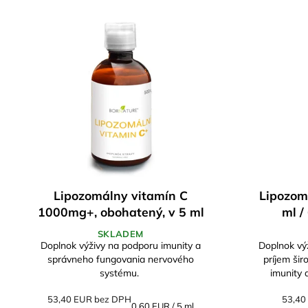
e
V
n
ý
i
p
e
i
p
s
r
p
o
r
d
o
u
d
k
u
t
k
o
t
v
Lipozom
Lipozomálny vitamín C
o
v
ml /
1000mg+, obohatený, v 5 ml
500ml / 100 denných dávkach
SKLADEM
Doplnok výž
Doplnok výživy na podporu imunity a
príjem široke
správneho fungovania nervového
imunity 
systému.
psychickej a
53,40
53,40 EUR bez DPH
Jednotková
0,60 EUR / 5 ml