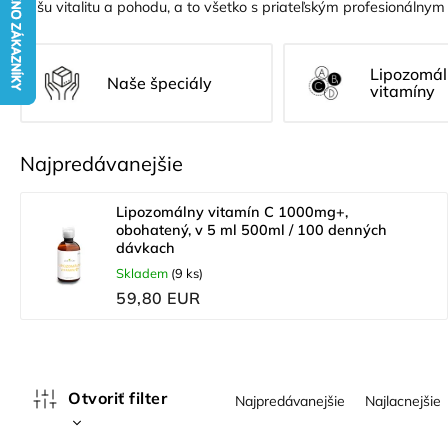
vašu vitalitu a pohodu, a to všetko s priateľským profesionálnym
Lipozomál
Naše špeciály
vitamíny
Najpredávanejšie
Lipozomálny vitamín C 1000mg+,
obohatený, v 5 ml 500ml / 100 denných
dávkach
Skladem
(9 ks)
59,80 EUR
R
Otvoriť filter
Najpredávanejšie
Najlacnejšie
a
d