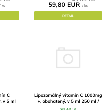
59,80 EUR
cena:
/ ks
/ ks
DETAIL
mín C
Lipozomálný vitamín C 1000mg
 v 5 ml
+, obohatený, v 5 ml 250 ml /
 dávkach
50 denných dávok
SKLADEM