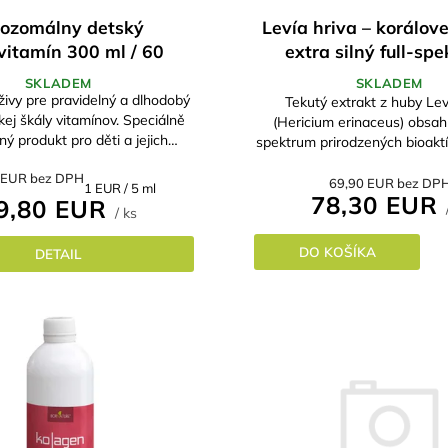
pozomálny detský
Levía hriva – korálove
vitamín 300 ml / 60
extra silný full-sp
denných dávok
macerát 250 m
SKLADEM
SKLADEM
ivy pre pravidelný a dlhodobý
Tekutý extrakt z huby Lev
kej škály vitamínov. Speciálně
(Hericium erinaceus) obsahu
ý produkt pro děti a jejich
spektrum prirodzených bioaktí
suplementaci.
Doplnok výživy je pripravený
 EUR bez DPH
huby a stabilizovaný v
69,90 EUR bez DP
Jednotková
1 EUR / 5 ml
78,30 EUR
9,80 EUR
cena:
/ ks
DO KOŠÍKA
DETAIL