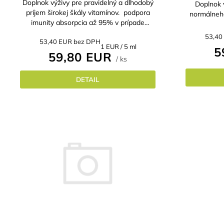
Doplnok výživy pre pravidelný a dlhodobý
Doplnok 
príjem širokej škály vitamínov. podpora
normálneho
imunity absorpcia až 95% v prípade
psychickej alebo psychickej záťaže alebo...
53,40
53,40 EUR bez DPH
Jednotková
1 EUR / 5 ml
5
59,80 EUR
cena:
/ ks
DETAIL