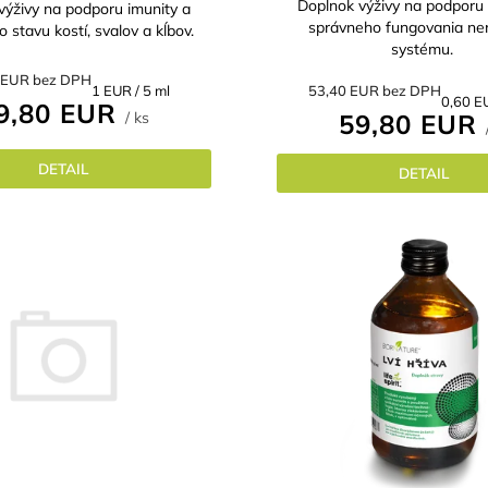
Doplnok výživy na podporu 
výživy na podporu imunity a
správneho fungovania ne
 stavu kostí, svalov a kĺbov.
systému.
 EUR bez DPH
Jednotková
1 EUR / 5 ml
53,40 EUR bez DPH
Jednot
0,60 EU
9,80 EUR
cena:
/ ks
59,80 EUR
cena:
DETAIL
DETAIL