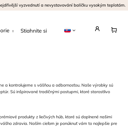
 nejdřívější vyzvednutí a nevystavování balíčku vysokým teplotám.
orie
Stiahnite si aplikáciu
Opýtajte sa
ráme a kontrolujeme s vášňou a odbornosťou. Naše výrobky sú
ptúr. Sú inšpirované tradičnými postupmi, ktoré starostlivo
rémiové produkty z liečivých húb, ktoré sú doplnené našimi
ášho zdravia. Naším cieľom je ponúknuť vám to najlepšie pre