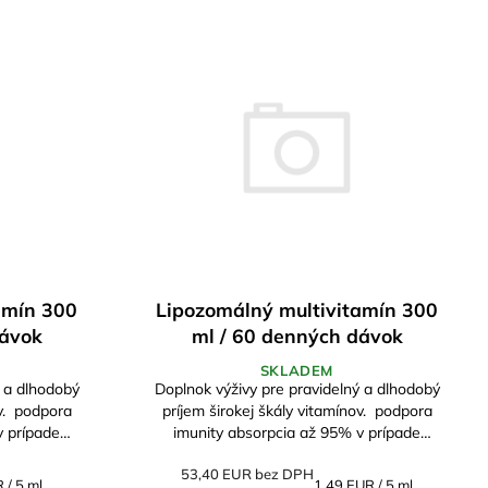
amín 300
Lipozomálný multivitamín 300
dávok
ml / 60 denných dávok
SKLADEM
ý a dlhodobý
Doplnok výživy pre pravidelný a dlhodobý
ora
príjem širokej škály vitamínov. podpora
v prípade
imunity absorpcia až 95% v prípade
ťaže alebo...
psychickej alebo psychickej záťaže alebo...
53,40 EUR bez DPH
tková
Jednotková
 / 5 ml
1,49 EUR / 5 ml