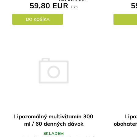
5
59,80 EUR
cena:
/ ks
DO KOŠÍKA
Lipozomálný multivitamín 300
Lipo
ml / 60 denných dávok
obohaten
SKLADEM