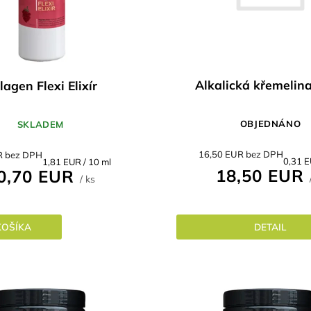
Alkalická křemelin
lagen Flexi Elixír
OBJEDNÁNO
SKLADEM
16,50 EUR bez DPH
R bez DPH
Jednot
Jednotková
0,31 E
1,81 EUR / 10 ml
18,50 EUR
0,70 EUR
cena:
cena:
/ ks
DETAIL
KOŠÍKA