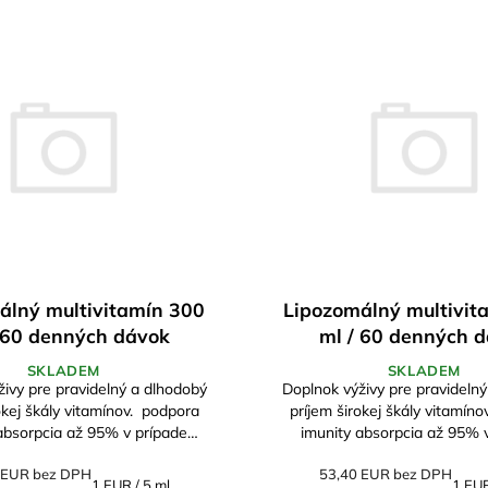
álný multivitamín 300
Lipozomálný multivit
 60 denných dávok
ml / 60 denných 
SKLADEM
SKLADEM
ivy pre pravidelný a dlhodobý
Doplnok výživy pre pravideln
j škály vitamínov. podpora
príjem širokej škály vitamínov. podp
absorpcia až 95% v prípade
imunity absorpcia až 95% 
lebo psychickej záťaže alebo...
psychickej alebo psychickej zá
 EUR bez DPH
53,40 EUR bez DPH
Jednotková
Jedno
1 EUR / 5 ml
1 EUR