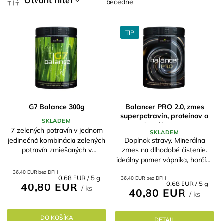
n
Otvoriť filter
Abecedne
i
V
e
ý
p
TIP
p
r
i
o
s
d
p
u
r
k
o
t
d
G7 Balance 300g
Balancer PRO 2.0, zmes
o
superpotravín, proteínov a
u
v
SKLADEM
minerálov 300 g
k
7 zelených potravín v jednom
SKLADEM
t
Doplnok stravy. Minerálna
jedinečná kombinácia zelených
o
zmes na dlhodobé čistenie.
potravín zmiešaných v
ideálny pomer vápnika, horčíka
v
presných pomeroch na
a železa D manóza bohatý na
vyvážené čistenie, detoxikáciu
36,40 EUR bez DPH
Jednotková
0,68 EUR / 5 g
36,40 EUR bez DPH
mikro-, makroelementy a
a podporu (chlorella) dodáva v
Jednotková
0,68 EUR / 5 g
40,80 EUR
cena:
/ ks
aminokyseliny vhodná na
organickej,...
40,80 EUR
cena:
/ ks
mechanickú...
DO KOŠÍKA
DETAIL