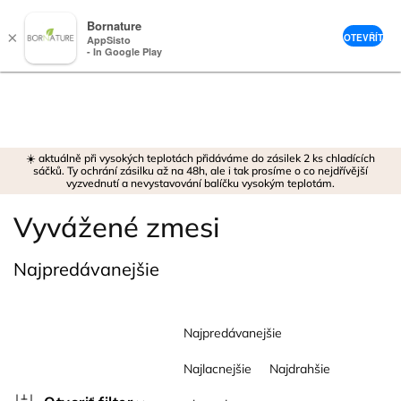
Bornature
×
OTEVŘÍT
AppSisto
- In Google Play
Prejsť
na
obsah
☀️ aktuálně při vysokých teplotách přidáváme do zásilek 2 ks chladících
sáčků. Ty ochrání zásilku až na 48h, ale i tak prosíme o co nejdřívější
vyzvednutí a nevystavování balíčku vysokým teplotám.
Vyvážené zmesi
Najpredávanejšie
R
Najpredávanejšie
a
d
Najlacnejšie
Najdrahšie
e