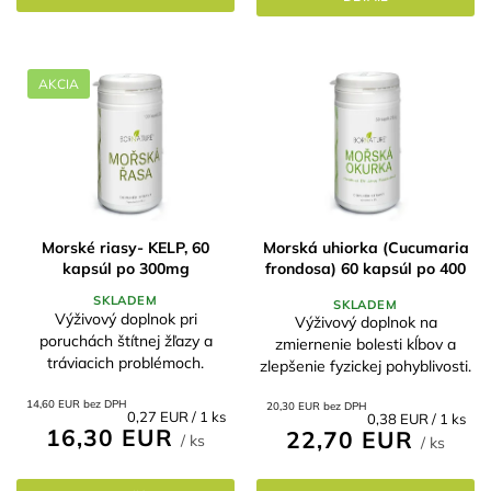
AKCIA
Morské riasy- KELP, 60
Morská uhiorka (Cucumaria
kapsúl po 300mg
frondosa) 60 kapsúl po 400
mg
SKLADEM
SKLADEM
Výživový doplnok pri
Výživový doplnok na
poruchách štítnej žľazy a
zmiernenie bolesti kĺbov a
tráviacich problémoch.
zlepšenie fyzickej pohyblivosti.
14,60 EUR bez DPH
20,30 EUR bez DPH
Jednotková
0,27 EUR / 1 ks
Jednotková
0,38 EUR / 1 ks
16,30 EUR
cena:
22,70 EUR
cena:
/ ks
/ ks