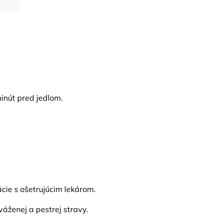
inút pred jedlom.
cie s ošetrujúcim lekárom.
áženej a pestrej stravy.