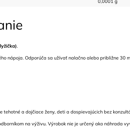
0,0001 g
anie
lyžička)
.
ého nápoja. Odporúča sa užívať nalačno alebo približne 30 m
tehotné a dojčiace ženy, deti a dospievajúcich bez konzultá
 odborníkom na výživu. Výrobok nie je určený ako náhrada vyv