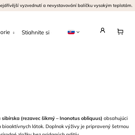
 nejdřívější vyzvednutí a nevystavování balíčku vysokým teplotám.
orie
Stiahnite si aplikáciu
Opýtajte sa
sibírska (rezavec šikmý – Inonotus obliquus)
obsahujúci
 bioaktívnych látok. Doplnok výživy je pripravený šetrnou
rírodné zložky bez pridaných aditív.