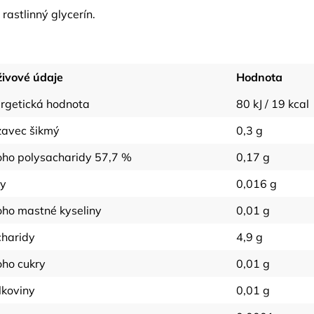
, rastlinný glycerín.
ivové údaje
Hodnota
rgetická hodnota
80 kJ / 19 kcal
avec šikmý
0,3 g
oho polysacharidy 57,7 %
0,17 g
ky
0,016 g
oho mastné kyseliny
0,01 g
haridy
4,9 g
oho cukry
0,01 g
lkoviny
0,01 g