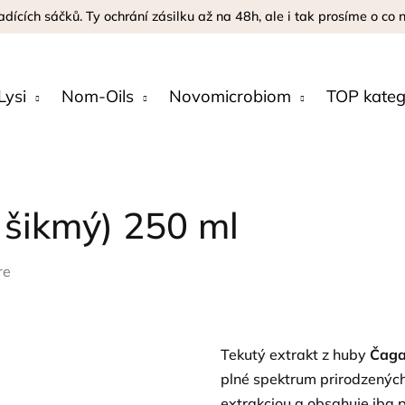
adících sáčků. Ty ochrání zásilku až na 48h, ale i tak prosíme o co
Lysi
Nom-Oils
Novomicrobiom
TOP kateg
 šikmý) 250 ml
re
Tekutý extrakt z huby
Čaga 
plné spektrum prirodzených
extrakciou a obsahuje iba p