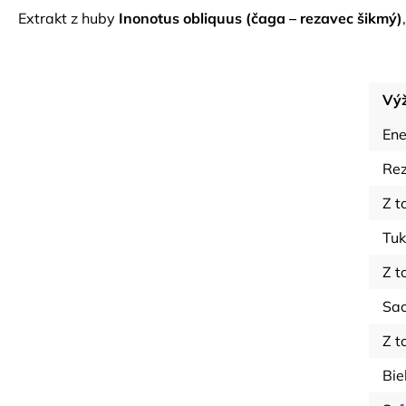
Extrakt z huby
Inonotus obliquus (čaga – rezavec šikmý)
Výž
Ene
Rez
Z t
Tu
Z t
Sac
Z t
Bie