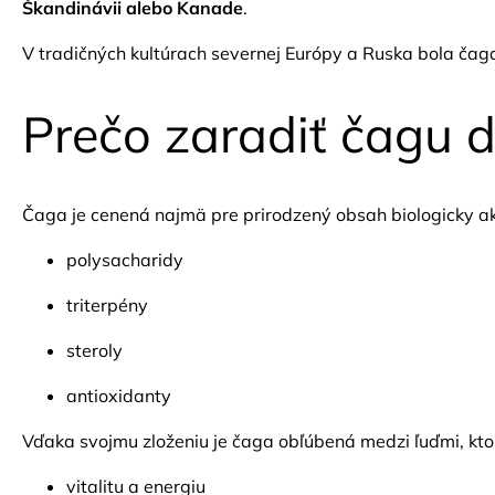
Škandinávii alebo Kanade
.
V tradičných kultúrach severnej Európy a Ruska bola čag
Prečo zaradiť čagu 
Čaga je cenená najmä pre prirodzený obsah biologicky akt
polysacharidy
triterpény
steroly
antioxidanty
Vďaka svojmu zloženiu je čaga obľúbená medzi ľuďmi, ktor
vitalitu a energiu