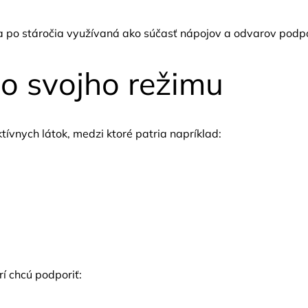
a po stáročia využívaná ako súčasť nápojov a odvarov podpor
do svojho režimu
ívnych látok, medzi ktoré patria napríklad:
í chcú podporiť: