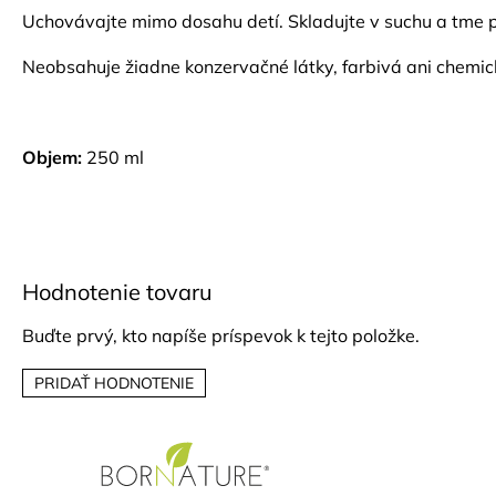
Uchovávajte mimo dosahu detí. Skladujte v suchu a tme pr
Neobsahuje žiadne konzervačné látky, farbivá ani chemick
Objem:
250 ml
Hodnotenie tovaru
Buďte prvý, kto napíše príspevok k tejto položke.
PRIDAŤ HODNOTENIE
Z
á
p