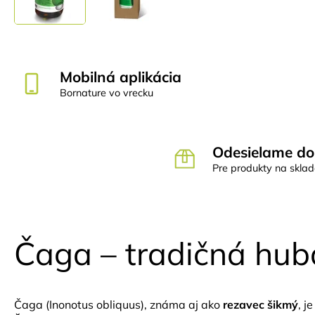
Mobilná aplikácia
Bornature vo vrecku
Odesielame do
Pre produkty na skla
Čaga – tradičná huba
Čaga (Inonotus obliquus), známa aj ako
rezavec šikmý
, j