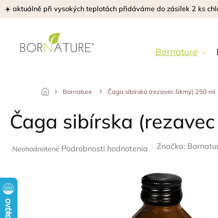
Prejsť
☀️ aktuálně při vysokých teplotách přidáváme do zásilek 2 ks chl
na
obsah
Bornature
Bornature
Čaga sibírska (rezavec šikmý) 250 ml
Čaga sibírska (rezavec
Značka:
Bornatu
Priemerné
Podrobnosti hodnotenia
Neohodnotené
hodnotenie
produktu
je
0,0
z
5