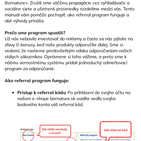
Bornature+. Zrušili sme väčšinu propagácie cez vyhľadávače a
sociálne siete a ušetrené prostriedky rozdelíme medzi vás. Tento
manuál vám pomôže pochopiť, ako referral program funguje a
aké výhody prináša.
Prečo sme program spustili?
Už nás nebavilo investovať do reklamy a často sa nás pýtate na
zľavy či bonusy, keď naše produkty odporučíte ďalej. Sme si
vedomí, že rastieme predovšetkým vďaka odporúčaniam našich
stálych zákazníkov. Oprávnene si toho vážime, a preto sme k
nášmu vernostnému systému pridali jednoduchý odmeňovací
program za odporúčanie.
Ako referral program funguje:
Prístup k referral kódu:
Po prihlásení do svojho účtu na
našom e-shope bornature.sk uvidíte vedľa svojho
bodového konta váš referral kód.