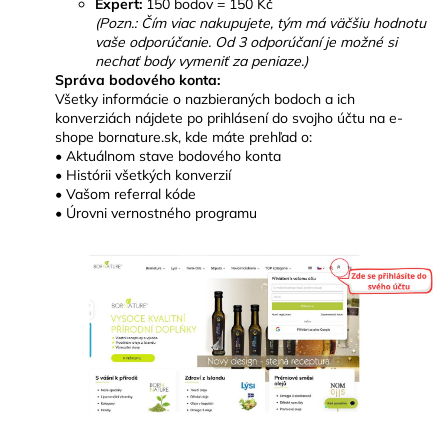
Expert:
150 bodov = 150 Kč
(Pozn.: Čím viac nakupujete, tým má väčšiu hodnotu
vaše odporúčanie. Od 3 odporúčaní je možné si
nechať body vymeniť za peniaze.)
Správa bodového konta:
Všetky informácie o nazbieraných bodoch a ich
konverziách nájdete po prihlásení do svojho účtu na e-
shope bornature.sk, kde máte prehľad o:
• Aktuálnom stave bodového konta
• Histórii všetkých konverzií
• Vašom referral kóde
• Úrovni vernostného programu