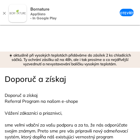
Bornature
×
OTEVŘÍT
AppSisto
- In Google Play
Prejsť
na
obsah
☀️ aktuálně při vysokých teplotách přidáváme do zásilek 2 ks chladících
sáčků. Ty ochrání zásilku až na 48h, ale i tak prosíme o co nejdřívější
vyzvednutí a nevystavování balíčku vysokým teplotám.
Doporuč a získaj
Doporuč a získaj
Referral Program na našom e-shope
Vážení zákazníci a priaznivci,
sme veľmi vďační za vašu podporu a za to, že nás odporúčate
svojim známym. Preto sme pre vás pripravili nový odmeňovací
systém, ktorý dopĺňa náš existujúci vernostný program