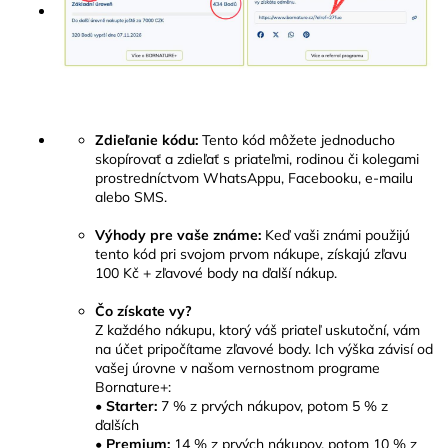
Zdieľanie kódu:
Tento kód môžete jednoducho
skopírovať a zdieľať s priateľmi, rodinou či kolegami
prostredníctvom WhatsAppu, Facebooku, e-mailu
alebo SMS.
Výhody pre vaše známe:
Keď vaši známi použijú
tento kód pri svojom prvom nákupe, získajú zľavu
100 Kč + zľavové body na ďalší nákup.
Čo získate vy?
Z každého nákupu, ktorý váš priateľ uskutoční, vám
na účet pripočítame zľavové body. Ich výška závisí od
vašej úrovne v našom vernostnom programe
Bornature+:
•
Starter:
7 % z prvých nákupov, potom 5 % z
ďalších
•
Premium:
14 % z prvých nákupov, potom 10 % z