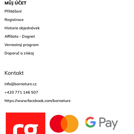
MŮJ ÚČET
Přihlášení
Registrace
Historie objednávek
Affiliate - Dognet
Vernostný program
Doporuč a získaj
Kontakt
info
@
bornature.cz
+420 771 146 507
https://www.facebook.com/bornature