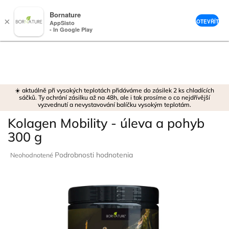
Bornature
×
OTEVŘÍT
AppSisto
- In Google Play
Prejsť
na
obsah
☀️ aktuálně při vysokých teplotách přidáváme do zásilek 2 ks chladících
sáčků. Ty ochrání zásilku až na 48h, ale i tak prosíme o co nejdřívější
vyzvednutí a nevystavování balíčku vysokým teplotám.
Kolagen Mobility - úleva a pohyb
300 g
Priemerné
Podrobnosti hodnotenia
Neohodnotené
hodnotenie
produktu
je
0,0
z
5
hviezdičiek.