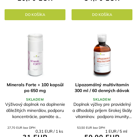
najvhodnejšie pre...
DO KOŠÍKA
DO KOŠÍKA
Minerals Forte + 100 kapsůl
Lipozomálný multivitamín
po 650 mg
300 ml / 60 denných dávok
SKLADEM
SKLADEM
Výživový doplnok na doplnenie
Doplnok výživy pre pravidelný
dôležitých minerálov, podporu
a dlhodobý príjem širokej škály
koncentrácie, pamäte a
vitamínov. podpora imunity
kvalitného spánku.
absorpcia až 95% v prípade
27,70 EUR bez DPH
53,50 EUR bez DPH
psychickej alebo psychickej
Jednotková
Jednotková
0,31 EUR / 1 ks
1 EUR / 5 ml
záťaže alebo...
cena:
cena: