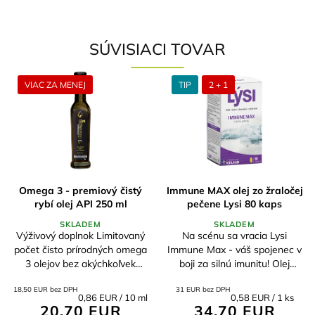
SÚVISIACI TOVAR
VIAC ZA MENEJ
TIP
2 + 1
Omega 3 - premiový čistý
Immune MAX olej zo žraločej
rybí olej API 250 ml
pečene Lysi 80 kaps
SKLADEM
SKLADEM
Výživový doplnok Limitovaný
Na scénu sa vracia Lysi
počet čisto prírodných omega
Immune Max - váš spojenec v
3 olejov bez akýchkoľvek
boji za silnú imunitu! Olej
prísad Najlepší pomer
bohatý na alkoxyglyceroly,
18,50 EUR bez DPH
31 EUR bez DPH
cena/výkon/kvalita na trhu Vo
ktoré sú veľmi vzácne a skvele
Jednotková
Jednotková
0,86 EUR / 10 ml
0,58 EUR / 1 ks
forme triglyceridov -
účinné.
20,70 EUR
34,70 EUR
cena:
cena: