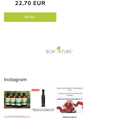
22,70 EUR
cena:
DETAIL
Z
á
p
ä
t
i
Instagram
e