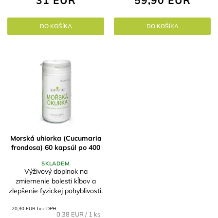
31 EUR
59,90 EUR
DO KOŠÍKA
DO KOŠÍKA
Morská uhiorka (Cucumaria
frondosa) 60 kapsúl po 400
mg
SKLADEM
Výživový doplnok na
zmiernenie bolesti kĺbov a
zlepšenie fyzickej pohyblivosti.
20,30 EUR bez DPH
Jednotková
0,38 EUR / 1 ks