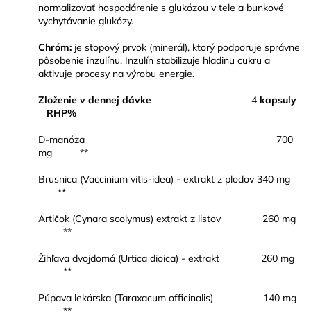
normalizovať hospodárenie s glukózou v tele a bunkové
vychytávanie glukózy.
Chróm:
je stopový prvok (minerál), ktorý podporuje správne
pôsobenie inzulínu. Inzulín stabilizuje hladinu cukru a
aktivuje procesy na výrobu energie.
Zloženie v dennej dávke
4
kapsuly
RHP%
D-manóza 700
mg **
Brusnica (Vaccinium vitis-idea) - extrakt z plodov 340 mg
**
Artičok (Cynara scolymus) extrakt z listov 260 mg
**
Žihľava dvojdomá (Urtica dioica) - extrakt 260 mg
**
Púpava lekárska (Taraxacum officinalis) 140 mg
**