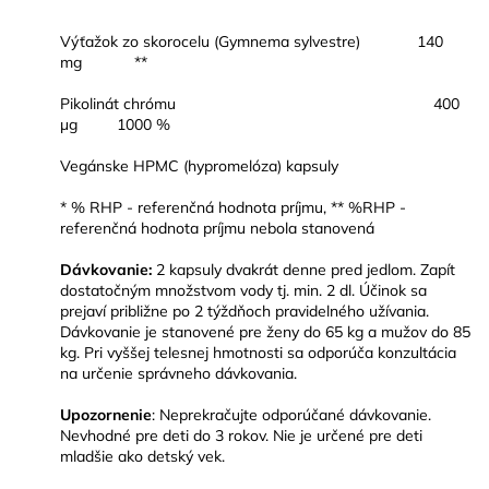
Výťažok zo skorocelu (Gymnema sylvestre) 140
mg **
Pikolinát chrómu 400
μg 1000 %
Vegánske HPMC (hypromelóza) kapsuly
* % RHP - referenčná hodnota príjmu, ** %RHP -
referenčná hodnota príjmu nebola stanovená
Dávkovanie:
2 kapsuly dvakrát denne pred jedlom. Zapít
dostatočným množstvom vody tj. min. 2 dl. Účinok sa
prejaví približne po 2 týždňoch pravidelného užívania.
Dávkovanie je stanovené pre ženy do 65 kg a mužov do 85
kg. Pri vyššej telesnej hmotnosti sa odporúča konzultácia
na určenie správneho dávkovania.
Upozornenie
: Neprekračujte odporúčané dávkovanie.
Nevhodné pre deti do 3 rokov. Nie je určené pre deti
mladšie ako detský vek.