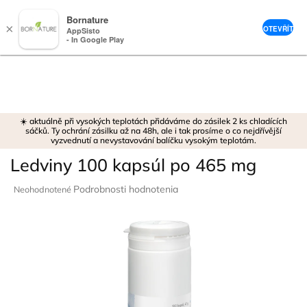
Bornature
×
OTEVŘÍT
AppSisto
- In Google Play
Prejsť
na
obsah
☀️ aktuálně při vysokých teplotách přidáváme do zásilek 2 ks chladících
sáčků. Ty ochrání zásilku až na 48h, ale i tak prosíme o co nejdřívější
vyzvednutí a nevystavování balíčku vysokým teplotám.
Ledviny 100 kapsúl po 465 mg
Priemerné
Podrobnosti hodnotenia
Neohodnotené
hodnotenie
produktu
je
0,0
z
5
hviezdičiek.