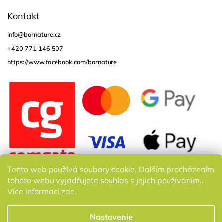
Kontakt
info
@
bornature.cz
+420 771 146 507
https://www.facebook.com/bornature
Tento web používá soubory cookie. Dalším procházením
tohoto webu vyjadřujete souhlas s jejich používáním..
Více informací
zde
.
Nastavenie
Copyright 2026
Bornature.cz
. Všetky práva vyhradené.