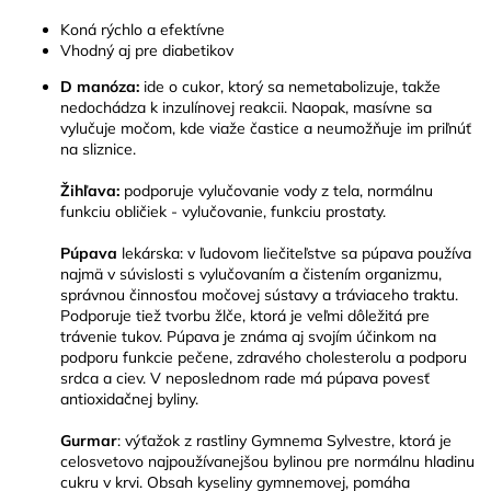
Koná rýchlo a efektívne
Vhodný aj pre diabetikov
D manóza:
ide o cukor, ktorý sa nemetabolizuje, takže
nedochádza k inzulínovej reakcii. Naopak, masívne sa
vylučuje močom, kde viaže častice a neumožňuje im priľnúť
na sliznice.
Žihľava:
podporuje vylučovanie vody z tela, normálnu
funkciu obličiek - vylučovanie, funkciu prostaty.
Púpava
lekárska: v ľudovom liečiteľstve sa púpava používa
najmä v súvislosti s vylučovaním a čistením organizmu,
správnou činnosťou močovej sústavy a tráviaceho traktu.
Podporuje tiež tvorbu žlče, ktorá je veľmi dôležitá pre
trávenie tukov. Púpava je známa aj svojím účinkom na
podporu funkcie pečene, zdravého cholesterolu a podporu
srdca a ciev. V neposlednom rade má púpava povesť
antioxidačnej byliny.
Gurmar
: výťažok z rastliny Gymnema Sylvestre, ktorá je
celosvetovo najpoužívanejšou bylinou pre normálnu hladinu
cukru v krvi. Obsah kyseliny gymnemovej, pomáha