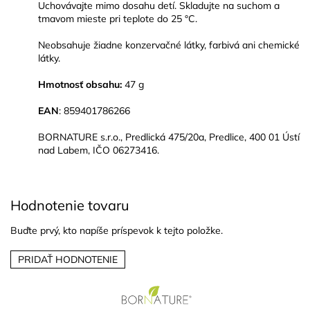
Uchovávajte mimo dosahu detí. Skladujte na suchom a
tmavom mieste pri teplote do 25 °C.
Neobsahuje žiadne konzervačné látky, farbivá ani chemické
látky.
Hmotnosť obsahu:
47 g
EAN
: 859401786266
BORNATURE s.r.o., Predlická 475/20a, Predlice, 400 01 Ústí
nad Labem, IČO 06273416.
Hodnotenie tovaru
Buďte prvý, kto napíše príspevok k tejto položke.
PRIDAŤ HODNOTENIE
Z
á