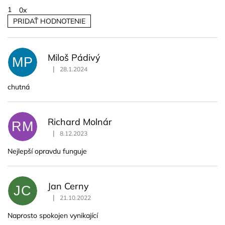
1
0x
PRIDAŤ HODNOTENIE
V
ý
p
Miloš Pádivý
i
MP
|
s
28.1.2024
Hodnotenie produktu je 5 z 5 hviezdičiek.
h
chutná
o
d
n
o
Richard Molnár
RM
t
|
8.12.2023
e
Hodnotenie produktu je 5 z 5 hviezdičiek.
n
Nejlepší opravdu funguje
í
Jan Cerny
JC
|
21.10.2022
Hodnotenie produktu je 5 z 5 hviezdičiek.
Naprosto spokojen vynikající