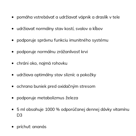
pomáha vstrebávať a udržiavať vápnik a draslík v tele
udržiavať normálny stav kostí, svalov a kĺbov
podporuje správnu funkciu imunitného systému
podporuje normálnu zrážanlivosť krvi
chráni oko, najmä rohovku
udržiava optimálny stav slizníc a pokožky
ochrana buniek pred oxidačným stresom
podporuje metabolizmus železa
5 ml obsahuje 1000 % odporúčanej dennej dávky vitamínu
D3
príchuť: ananás