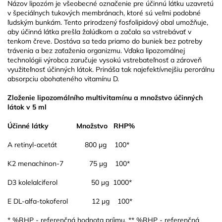
Názov lipozóm je všeobecné označenie pre účinnú látku uzavretú
v špeciálnych tukových membránach, ktoré sú veľmi podobné
ľudským bunkám. Tento prirodzený fosfolipidový obal umožňuje,
aby účinná látka prešla žalúdkom a začala sa vstrebávať v
tenkom čreve. Dostáva sa teda priamo do buniek bez potreby
trávenia a bez zaťaženia organizmu. Vďaka lipozomálnej
technológii výrobca zaručuje vysokú vstrebateľnosť a zároveň
využiteľnosť účinných látok. Prináša tak najefektívnejšiu perorálnu
absorpciu obohateného vitamínu D.
Zloženie lipozomálního multivitamínu a množstvo účinných
látok v 5 ml
Účinné látky
Množstvo
RHP%
A retinyl-acetát
800 µg
100*
K2 menachinon-7
75 µg
100*
D3 kolelalciferol
50 µg
1000*
E DL-alfa-tokoferol
12 µg
100*
* %RHP - referenčná hodnota príjmu, ** %RHP - referenčná