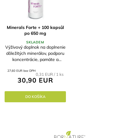
Minerals Forte + 100 kapsůl
po 650 mg
SKLADEM
Výživový doplnok na doplnenie
dôležitých minerálov, podporu
koncentrácie, pamäte a
kvalitného spánku.
27,60 EUR bez DPH
Jednotková
0,31 EUR / 1 ks
30,90 EUR
cena:
DO KOŠÍKA
Z
á