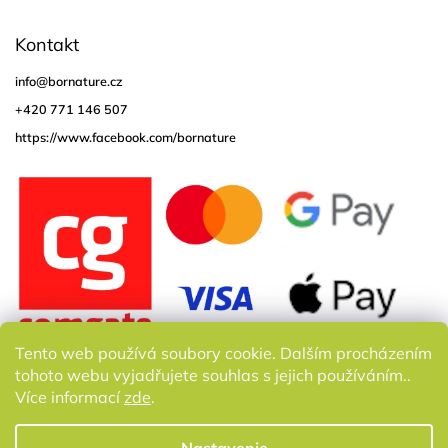
Kontakt
info
@
bornature.cz
+420 771 146 507
https://www.facebook.com/bornature
Tento web používá soubory cookie. Dalším procházením
tohoto webu vyjadřujete souhlas s jejich používáním..
Více informací
zde
.