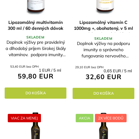
Lipozomálný multivitamín
Lipozomálný vitamín C
300 ml / 60 denných dávok
1000mg +, obohatený, v 5 ml
250 ml / 50 denných dávok
SKLADEM
SKLADEM
Doplnok výživy pre pravidelný
Doplnok výživy na podporu
a dlhodobý príjem širokej škály
imunity a správneho
vitamínov. podpora imunity
fungovania nervového
absorpcia až 95% v prípade
systému.
psychickej alebo psychickej
53,40 EUR bez DPH
29,10 EUR bez DPH
Jednotková
1 EUR / 5 ml
Jednotková
0,65 EUR / 5 ml
záťaže alebo...
59,80 EUR
cena:
32,60 EUR
cena:
DO KOŠÍKA
DO KOŠÍKA
VIAC ZA MENEJ
AKCIA
2X VÍCE BODŮ