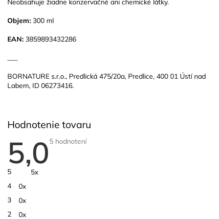
Neobsahuje žiadne konzervačné ani chemické látky.
Objem:
300 ml
EAN:
3859893432286
___
BORNATURE s.r.o., Predlická 475/20a, Predlice, 400 01 Ústí nad
Labem, ID 06273416.
Hodnotenie tovaru
5,0
Priemerné
5 hodnotení
hodnotenie
produktu
je
5,0
5
5x
z
5
4
0x
hviezdičiek.
3
0x
2
0x