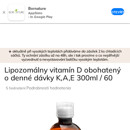
Bornature
×
OTEVŘÍT
AppSisto
- In Google Play
Prejsť
na
obsah
☀️ aktuálně při vysokých teplotách přidáváme do zásilek 2 ks chladících
sáčků. Ty ochrání zásilku až na 48h, ale i tak prosíme o co nejdřívější
vyzvednutí a nevystavování balíčku vysokým teplotám.
Lipozomálny vitamín D obohatený
o denné dávky K,A,E 300ml / 60
Priemerné
Podrobnosti hodnotenia
5 hodnotení
hodnotenie
produktu
je
5,0
z
5
hviezdičiek.