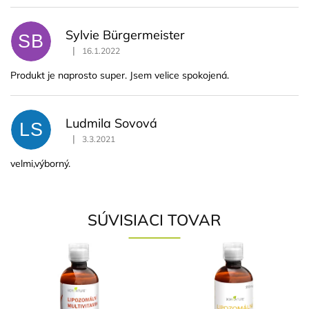
Sylvie Bürgermeister
SB
|
16.1.2022
Hodnotenie produktu je 5 z 5 hviezdičiek.
Produkt je naprosto super. Jsem velice spokojená.
Ludmila Sovová
LS
|
3.3.2021
Hodnotenie produktu je 5 z 5 hviezdičiek.
velmi,výborný.
SÚVISIACI TOVAR