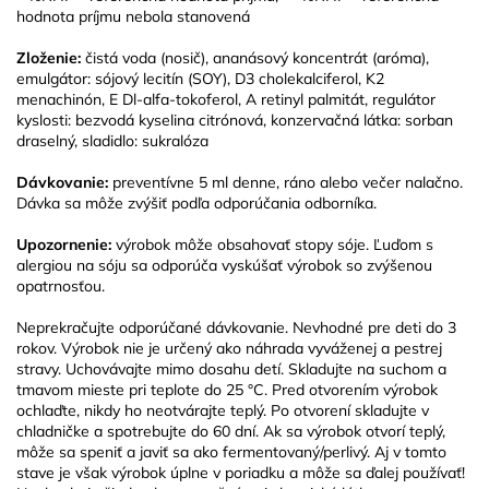
hodnota príjmu nebola stanovená
Zloženie:
čistá voda (nosič), ananásový koncentrát (aróma),
emulgátor: sójový lecitín (SOY), D3 cholekalciferol, K2
menachinón, E Dl-alfa-tokoferol, A retinyl palmitát, regulátor
kyslosti: bezvodá kyselina citrónová, konzervačná látka: sorban
draselný, sladidlo: sukralóza
Dávkovanie:
preventívne 5 ml denne, ráno alebo večer nalačno.
Dávka sa môže zvýšiť podľa odporúčania odborníka.
Upozornenie:
výrobok môže obsahovať stopy sóje. Ľuďom s
alergiou na sóju sa odporúča vyskúšať výrobok so zvýšenou
opatrnosťou.
Neprekračujte odporúčané dávkovanie. Nevhodné pre deti do 3
rokov. Výrobok nie je určený ako náhrada vyváženej a pestrej
stravy. Uchovávajte mimo dosahu detí. Skladujte na suchom a
tmavom mieste pri teplote do 25 °C. Pred otvorením výrobok
ochlaďte, nikdy ho neotvárajte teplý. Po otvorení skladujte v
chladničke a spotrebujte do 60 dní. Ak sa výrobok otvorí teplý,
môže sa speniť a javiť sa ako fermentovaný/perlivý. Aj v tomto
stave je však výrobok úplne v poriadku a môže sa ďalej používať!