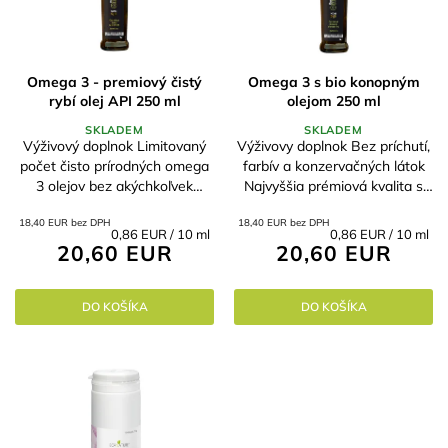
Omega 3 - premiový čistý
Omega 3 s bio konopným
rybí olej API 250 ml
olejom 250 ml
SKLADEM
SKLADEM
Výživový doplnok Limitovaný
Výživovy doplnok Bez príchutí,
počet čisto prírodných omega
farbív a konzervačných látok
3 olejov bez akýchkoľvek
Najvyššia prémiová kvalita s
prísad Najlepší pomer
certifikáciou MSC Obohatené
18,40 EUR bez DPH
18,40 EUR bez DPH
cena/výkon/kvalita na trhu Vo
o organický konopný olej Na
Jednotková
Jednotková
0,86 EUR / 10 ml
0,86 EUR / 10 ml
forme triglyceridov -
podporu myslenia a pokoja,...
20,60 EUR
20,60 EUR
cena:
cena:
najvhodnejšie pre...
DO KOŠÍKA
DO KOŠÍKA