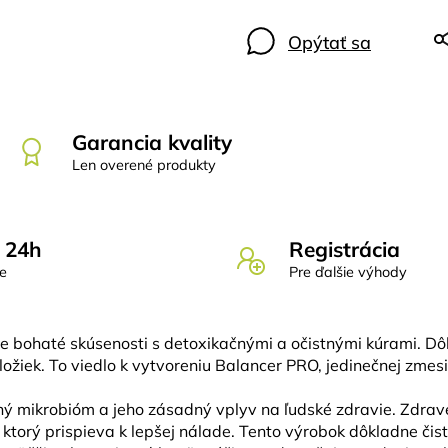
Opýtať sa
Garancia kvality
Len overené produkty
 24h
Registrácia
de
Pre ďalšie výhody
e bohaté skúsenosti s detoxikačnými a očistnými kúrami. Dôl
ožiek. To viedlo k vytvoreniu Balancer PRO, jedinečnej zmes
ý mikrobióm a jeho zásadný vplyv na ľudské zdravie. Zdrav
ktorý prispieva k lepšej nálade. Tento výrobok dôkladne čistí