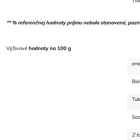
Tio
** % referenčnej hodnoty príjmu nebolo stanovené, pozná
Výživové
hodnoty na 100 g
ene
Bie
Tuk
Sac
Z t