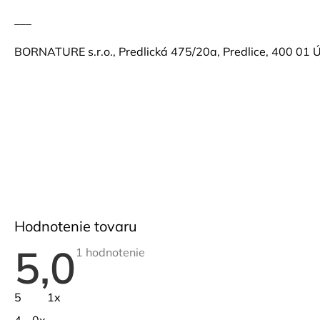
___
BORNATURE s.r.o., Predlická 475/20a, Predlice, 400 01 
Hodnotenie tovaru
5,0
Priemerné
1 hodnotenie
hodnotenie
produktu
je
5
1x
5,0
z
4
0x
5