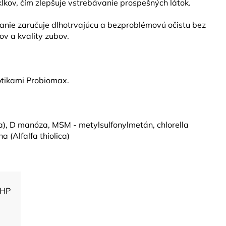
klkov, čím zlepšuje vstrebávanie prospešných látok.
anie zaručuje dlhotrvajúcu a bezproblémovú očistu bez
v a kvality zubov.
otikami Probiomax.
va), D manóza, MSM - metylsulfonylmetán, chlorella
 (Alfalfa thiolica)
RHP