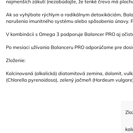
najmenších zákutí (nezabúdajte, že tenké črevo má plochu
Ak sa vyhýbate rýchlym a radikálnym detoxikáciám, Balan
narušenia imunitného systému alebo spôsobenia únavy. Pr
V kombinácii s Omega 3 podporuje Balancer PRO aj očist
Po mesiaci užívania Balanceru PRO odporúčame pre dosia
Zloženie:
Kalcinovaná (alkalická) diatomitová zemina, dolomit, vul
(Chlorella pyrenoidosa), zelený jačmeň (Hordeum vulgare), 
Zlo
kal