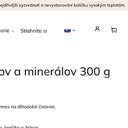
 nejdřívější vyzvednutí a nevystavování balíčku vysokým teplotám.
orie
Stiahnite si aplikáciu
Opýtajte sa
ov a minerálov 300 g
zmes na dlhodobé čistenie.
, horčíka a železa