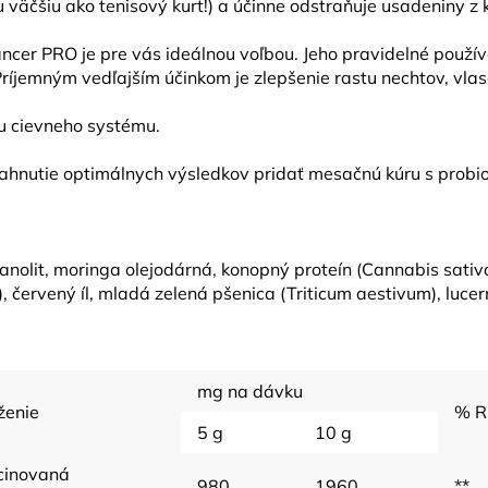
 väčšiu ako tenisový kurt!) a účinne odstraňuje usadeniny z 
cer PRO je pre vás ideálnou voľbou. Jeho pravidelné použív
íjemným vedľajším účinkom je zlepšenie rastu nechtov, vlaso
u cievneho systému.
hnutie optimálnych výsledkov pridať mesačnú kúru s probi
kanolit, moringa olejodárná, konopný proteín (Cannabis sati
červený íl, mladá zelená pšenica (Triticum aestivum), lucerna
mg na dávku
ženie
% 
5 g
10 g
cinovaná
980
1960
**