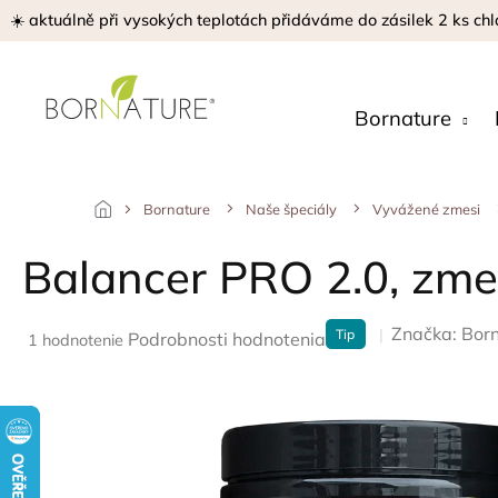
Prejsť
☀️ aktuálně při vysokých teplotách přidáváme do zásilek 2 ks chl
na
obsah
Bornature
Bornature
Naše špeciály
Vyvážené zmesi
Balancer PRO 2.0, zmes
Značka:
Born
Tip
Priemerné
Podrobnosti hodnotenia
1 hodnotenie
hodnotenie
produktu
je
5,0
z
5