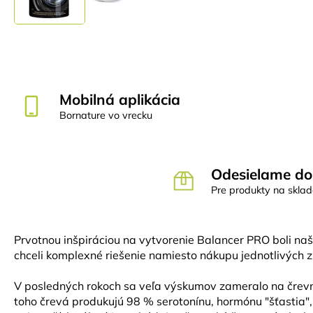
Mobilná aplikácia
Bornature vo vrecku
Odesielame do
Pre produkty na skla
Prvotnou inšpiráciou na vytvorenie Balancer PRO boli naš
chceli komplexné riešenie namiesto nákupu jednotlivých zl
V posledných rokoch sa veľa výskumov zameralo na črevn
toho črevá produkujú 98 % serotonínu, hormónu "šťastia", 