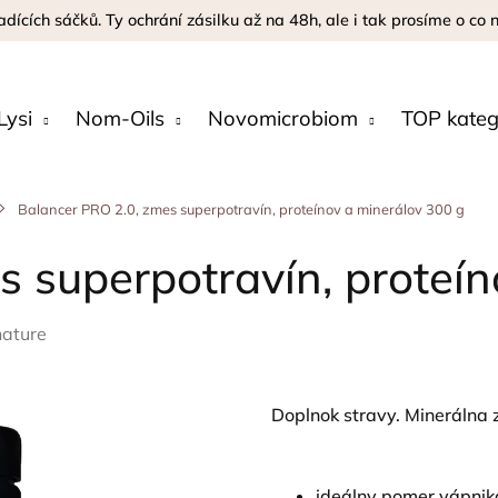
adících sáčků. Ty ochrání zásilku až na 48h, ale i tak prosíme o co
Lysi
Nom-Oils
Novomicrobiom
TOP kateg
Balancer PRO 2.0, zmes superpotravín, proteínov a minerálov 300 g
 superpotravín, proteín
ature
Doplnok stravy. Minerálna 
ideálny pomer vápnika