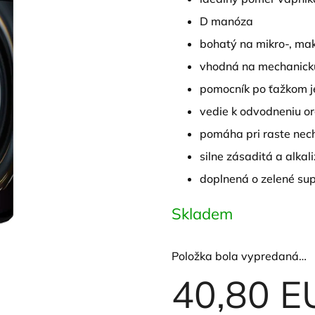
D manóza
bohatý na mikro-, ma
vhodná na mechanickú
pomocník po ťažkom j
vedie k odvodneniu o
pomáha pri raste nech
silne zásaditá a alkal
doplnená o zelené su
Skladem
Položka bola vypredaná…
40,80 E