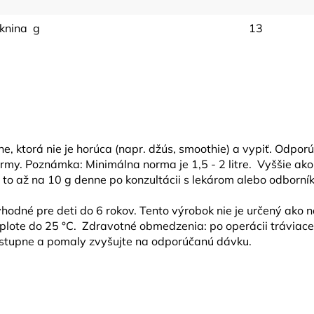
knina g
13
ne, ktorá nie je horúca (napr. džús, smoothie) a vypiť. Odpo
ormy. Poznámka: Minimálna norma je 1,5 - 2 litre. Vyššie 
 to až na 10 g denne po konzultácii s lekárom alebo odborní
odné pre deti do 6 rokov. Tento výrobok nie je určený ako 
plote do 25 °C. Zdravotné obmedzenia: po operácii tráviace
pne a pomaly zvyšujte na odporúčanú dávku.