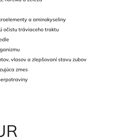
kroelementy a aminokyseliny
 očistu tráviaceho traktu
edle
rganizmu
tov, vlasov a zlepšovaní stavu zubov
izujúca zmes
perpotraviny
UR