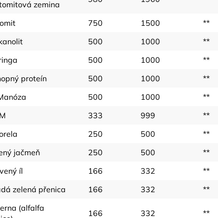
tomitová zemina
omit
750
1500
**
kanolit
500
1000
**
ringa
500
1000
**
opný proteín
500
1000
**
Manóza
500
1000
**
M
333
999
**
orela
250
500
**
ený jačmeň
250
500
**
vený íl
166
332
**
dá zelená přenica
166
332
**
erna (alfalfa
166
332
**