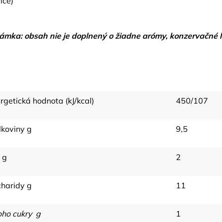
lice)
mka: obsah nie je doplnený o žiadne arómy, konzervačné lát
rgetická hodnota (kJ/kcal)
450/107
lkoviny g
9,5
 g
2
haridy g
11
oho cukry g
1