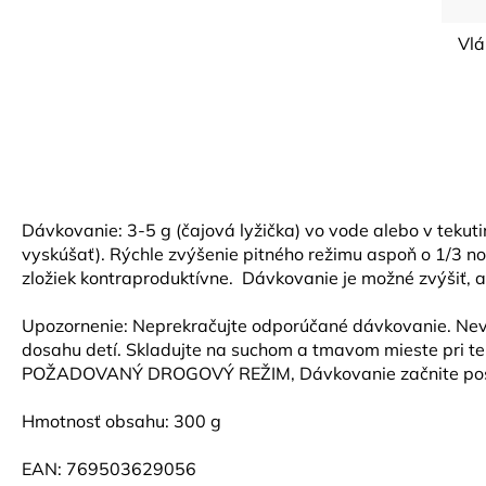
Vlá
Dávkovanie: 3-5 g (čajová lyžička) vo vode alebo v tekuti
vyskúšať). Rýchle zvýšenie pitného režimu aspoň o 1/3 n
zložiek kontraproduktívne. Dávkovanie je možné zvýšiť, a
Upozornenie: Neprekračujte odporúčané dávkovanie. Nevh
dosahu detí. Skladujte na suchom a tmavom mieste pri te
POŽADOVANÝ DROGOVÝ REŽIM, Dávkovanie začnite postu
Hmotnosť obsahu: 300 g
EAN: 769503629056