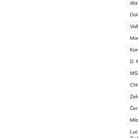
dia
Dol
Vul
Mo
Kon
D
MS
Chl
Zel
Čer
Mla
Luc