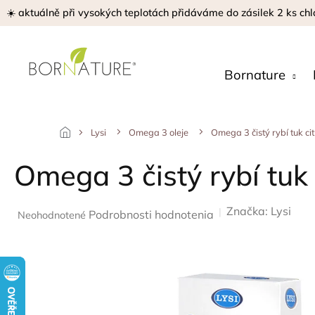
Prejsť
☀️ aktuálně při vysokých teplotách přidáváme do zásilek 2 ks chl
na
obsah
Bornature
Lysi
Omega 3 oleje
Omega 3 čistý rybí tuk ci
Omega 3 čistý rybí tuk
Značka:
Lysi
Priemerné
Podrobnosti hodnotenia
Neohodnotené
hodnotenie
produktu
je
0,0
z
5