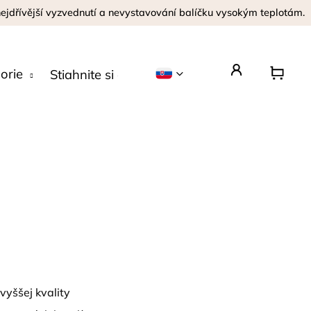
 nejdřívější vyzvednutí a nevystavování balíčku vysokým teplotám.
orie
Stiahnite si aplikáciu
Opýtajte sa
jvyššej kvality