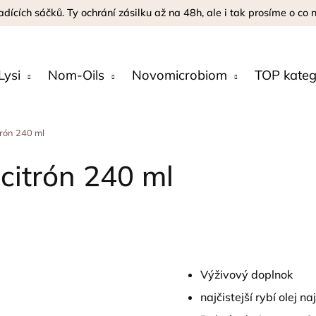
adících sáčků. Ty ochrání zásilku až na 48h, ale i tak prosíme o co
Lysi
Nom-Oils
Novomicrobiom
TOP kateg
trón 240 ml
 citrón 240 ml
Výživový doplnok
najčistejší rybí olej na