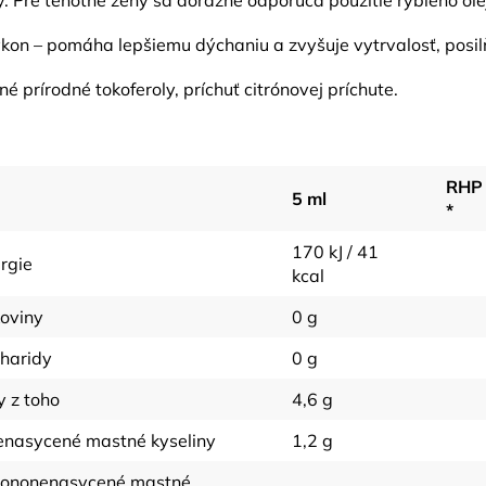
ý. Pre tehotné ženy sa dôrazne odporúča použitie rybieho o
on – pomáha lepšiemu dýchaniu a zvyšuje vytrvalosť, posilň
né prírodné tokoferoly, príchuť citrónovej príchute.
RHP
5 ml
*
170 kJ / 41
rgie
kcal
koviny
0 g
haridy
0 g
y z toho
4,6 g
enasycené mastné kyseliny
1,2 g
mononenasycené mastné