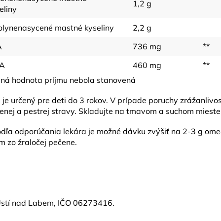
1,2 g
eliny
olynenasycené mastné kyseliny
2,2 g
A
736 mg
**
A
460 mg
**
čná hodnota príjmu nebola stanovená
e určený pre deti do 3 rokov. V prípade poruchy zrážanlivost
nej a pestrej stravy. Skladujte na tmavom a suchom mieste p
podľa odporúčania lekára je možné dávku zvýšiť na 2-3 g ome
m zo žraločej pečene.
 Ústí nad Labem, IČO 06273416.