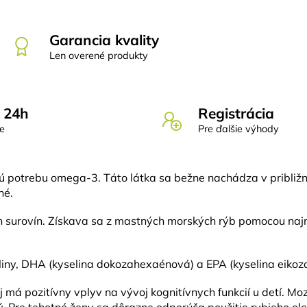
Garancia kvality
Len overené produkty
 24h
Registrácia
de
Pre ďalšie výhody
kú potrebu omega-3. Táto látka sa bežne nachádza v približ
né.
ch surovín. Získava sa z mastných morských rýb pomocou najn
iny, DHA (kyselina dokozahexaénová) a EPA (kyselina eiko
má pozitívny vplyv na vývoj kognitívnych funkcií u detí. Mo