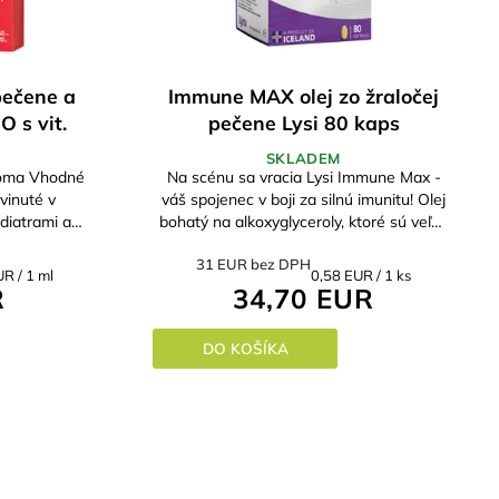
 pečene a
Immune MAX olej zo žraločej
O s vit.
pečene Lysi 80 kaps
SKLADEM
roma Vhodné
Na scénu sa vracia Lysi Immune Max -
vinuté v
váš spojenec v boji za silnú imunitu! Olej
diatrami a
bohatý na alkoxyglyceroly, ktoré sú veľmi
rovať vývoj
vzácne a skvele účinné.
31 EUR bez DPH
a...
ková
Jednotková
R / 1 ml
0,58 EUR / 1 ks
R
34,70 EUR
cena:
DO KOŠÍKA