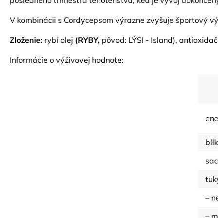
posledného trimestra tehotenstva, keď je vývoj dokončen
V kombinácii s Cordycepsom výrazne zvyšuje športový výk
Zloženie:
rybí olej
(RYBY,
pôvod: LÝSI - Island), antioxidač
Informácie o výživovej hodnote:
ene
bíl
sac
tuk
– n
– 