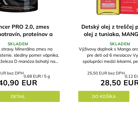
ncer PRO 2.0, zmes
Detský olej z treščej
otravín, proteínov a
olej z tuniaka, MANG
inerálov 300 g
D,E,A 240ml
SKLADEM
SKLADEM
 stravy. Minerálna zmes na
Výživovy doplnok s Mango a
y pomer vápnika,
pre deti od 6 mesiacov Vy
a železa D manóza bohatý na
spolupráci medzi lekarmi, pe
akroelementy a aminokyseliny
odborníkmi na výživu, podpo
EUR bez DPH
25,50 EUR bez DPH
odná na mechanickú...
detí a poruchy správani
Jednotková
Jednot
0,68 EUR / 5 g
0,12 EU
40,90 EUR
28,50 EU
cena:
cena:
DETAIL
DO KOŠÍKA