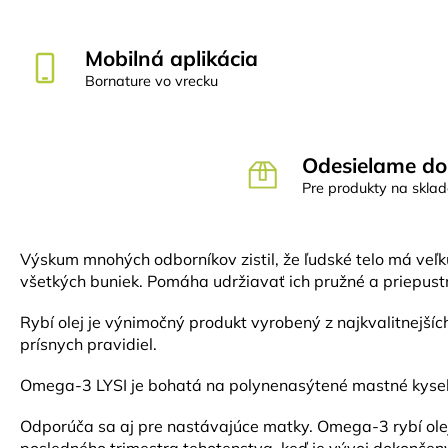
Mobilná aplikácia
Bornature vo vrecku
Odesielame do
Pre produkty na skla
Výskum mnohých odborníkov zistil, že ľudské telo má veľ
všetkých buniek. Pomáha udržiavať ich pružné a priepust
Rybí olej je výnimočný produkt vyrobený z najkvalitnejší
prísnych pravidiel.
Omega-3 LYSI je bohatá na polynenasýtené mastné kysel
Odporúča sa aj pre nastávajúce matky. Omega-3 rybí olej 