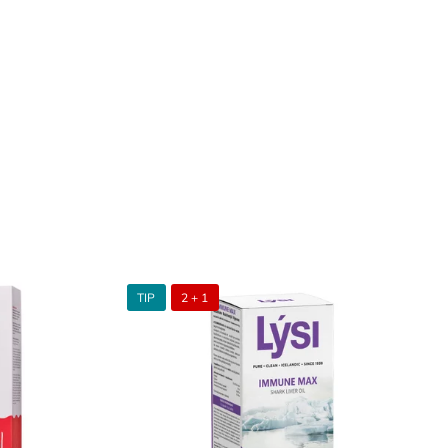
TIP
2 + 1