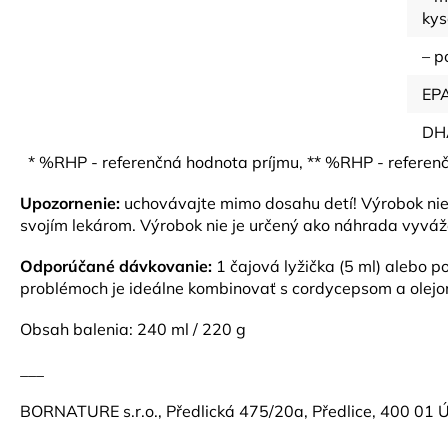
kys
– p
EP
DH
* %RHP - referenčná hodnota príjmu, ** %RHP - referen
Upozornenie:
uchovávajte mimo dosahu detí! Výrobok nie j
svojím lekárom. Výrobok nie je určený ako náhrada vyváže
Odporúčané dávkovanie:
1 čajová lyžička (5 ml) alebo 
problémoch je ideálne kombinovať s cordycepsom a olejo
Obsah balenia: 240 ml / 220 g
___
BORNATURE s.r.o., Předlická 475/20a, Předlice, 400 01