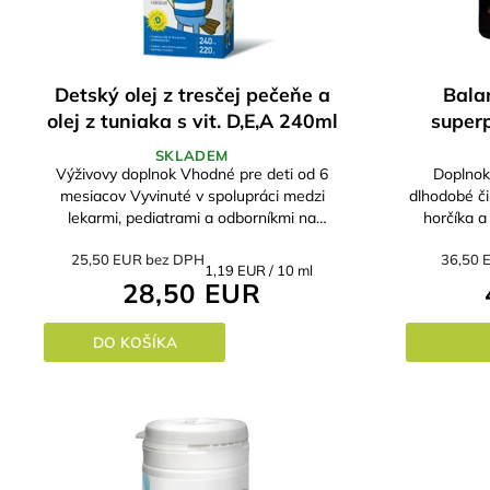
Detský olej z tresčej pečeňe a
Bala
olej z tuniaka s vit. D,E,A 240ml
superp
m
SKLADEM
Výživovy doplnok Vhodné pre deti od 6
Doplnok
mesiacov Vyvinuté v spolupráci medzi
dlhodobé čistenie. ideáln
lekarmi, pediatrami a odborníkmi na
horčíka 
výživu, podporovať vývoj detí a poruchy
mikro-, m
25,50 EUR bez DPH
36,50 
správania výrobok...
vh
Jednotková
1,19 EUR / 10 ml
28,50 EUR
cena:
DO KOŠÍKA