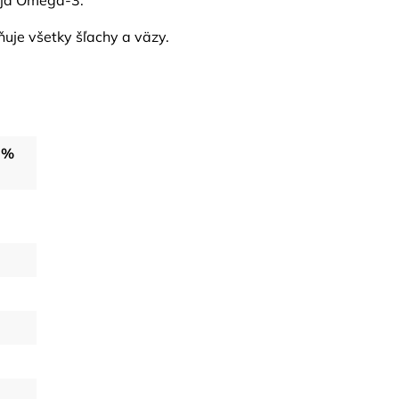
leja Omega-3.
uje všetky šľachy a väzy.
 %