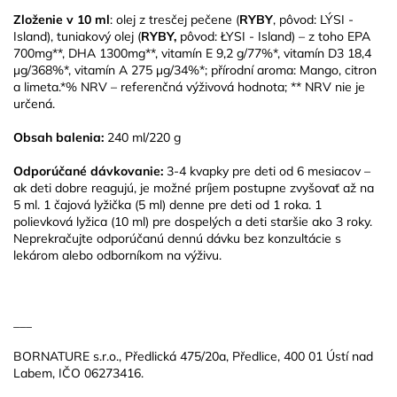
Zloženie v 10 ml
: olej z tresčej pečene (
RYBY
, pôvod: LÝSI -
Island), tuniakový olej (
RYBY,
pôvod: ŁYSI - Island) – z toho EPA
700mg**, DHA 1300mg**, vitamín E 9,2 g/77%*, vitamín D3 18,4
μg/368%*, vitamín A 275 μg/34%*; přírodní aroma: Mango, citron
a limeta.*% NRV – referenčná výživová hodnota; ** NRV nie je
určená.
Obsah balenia:
240 ml/220 g
Odporúčané dávkovanie:
3-4 kvapky pre deti od 6 mesiacov –
ak deti dobre reagujú, je možné príjem postupne zvyšovať až na
5 ml. 1 čajová lyžička (5 ml) denne pre deti od 1 roka. 1
polievková lyžica (10 ml) pre dospelých a deti staršie ako 3 roky.
Neprekračujte odporúčanú dennú dávku bez konzultácie s
lekárom alebo odborníkom na výživu.
___
BORNATURE s.r.o., Předlická 475/20a, Předlice, 400 01 Ústí nad
Labem, IČO 06273416.