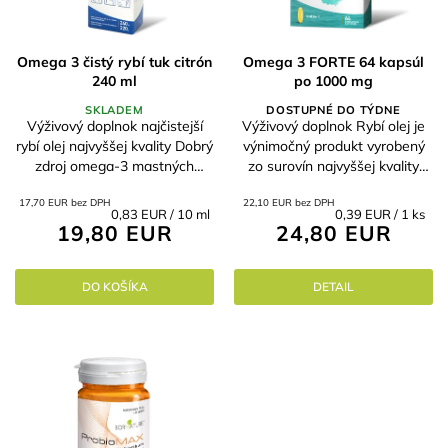
Omega 3 čistý rybí tuk citrón
Omega 3 FORTE 64 kapsúl
240 ml
po 1000 mg
SKLADEM
DOSTUPNÉ DO TÝDNE
Výživový doplnok najčistejší
Výživový doplnok Rybí olej je
rybí olej najvyššej kvality Dobrý
výnimočný produkt vyrobený
zdroj omega-3 mastných
zo surovín najvyššej kvality
kyselín prispieva k udržaniu
Omega-3 mastné kyseliny sú
17,70 EUR bez DPH
22,10 EUR bez DPH
normálnej funkcie mozgu V
pre ľudské telo veľmi dôležité
Jednotková
Jednotková
0,83 EUR / 10 ml
0,39 EUR / 1 ks
kombinácii s cordycepsom
Odporúča sa aj pre
19,80 EUR
24,80 EUR
cena:
cena:
výrazne...
nastávajúce...
DO KOŠÍKA
DETAIL