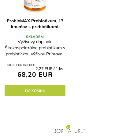
ProbioMAX Probiotikum, 13
kmeňov s prebiotikami,
60Miliárd CFU v 1g
SKLADEM
Výživový doplnok.
Širokospektrálne probiotikum s
prebiotickou výživou.Prípravok
je naozaj silný, pri
60,90 EUR bez DPH
preventívnom užívaní a
Jednotková
2,27 EUR / 1 ks
dostatočnom množstve
68,20 EUR
cena:
prebiotík v strave sa "obden",...
DO KOŠÍKA
Z
á