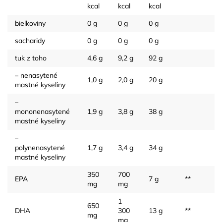
kcal
kcal
kcal
bielkoviny
0 g
0 g
0 g
sacharidy
0 g
0 g
0 g
tuk z toho
4,6 g
9,2 g
92 g
– nenasytené
1,0 g
2,0 g
20 g
mastné kyseliny
–
mononenasytené
1,9 g
3,8 g
38 g
mastné kyseliny
–
polynenasytené
1,7 g
3,4 g
34 g
mastné kyseliny
350
700
EPA
7 g
**
mg
mg
1
650
DHA
300
13 g
**
mg
mg