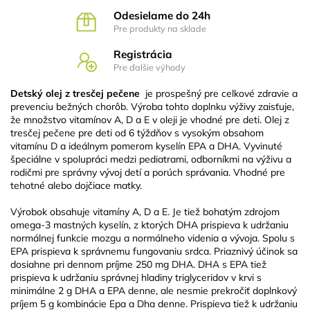
Odesielame do 24h
Pre produkty na sklade
Registrácia
Pre ďalšie výhody
Detský olej z tresčej pečene
je prospešný pre celkové zdravie a
prevenciu bežných chorôb. Výroba tohto doplnku výživy zaisťuje,
že množstvo vitamínov A, D a E v oleji je vhodné pre deti. Olej z
tresčej pečene pre deti od 6 týždňov s vysokým obsahom
vitamínu D a ideálnym pomerom kyselín EPA a DHA. Vyvinuté
špeciálne v spolupráci medzi pediatrami, odborníkmi na výživu a
rodičmi pre správny vývoj detí a porúch správania. Vhodné pre
tehotné alebo dojčiace matky.
Výrobok obsahuje vitamíny A, D a E. Je tiež bohatým zdrojom
omega-3 mastných kyselín, z ktorých DHA prispieva k udržaniu
normálnej funkcie mozgu a normálneho videnia a vývoja. Spolu s
EPA prispieva k správnemu fungovaniu srdca. Priaznivý účinok sa
dosiahne pri dennom príjme 250 mg DHA. DHA s EPA tiež
prispieva k udržaniu správnej hladiny triglyceridov v krvi s
minimálne 2 g DHA a EPA denne, ale nesmie prekročiť doplnkový
príjem 5 g kombinácie Epa a Dha denne. Prispieva tiež k udržaniu