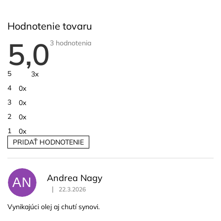
Hodnotenie tovaru
5,0
Priemerné
3 hodnotenia
hodnotenie
produktu
je
5,0
5
3x
z
5
4
0x
hviezdičiek.
3
0x
2
0x
1
0x
PRIDAŤ HODNOTENIE
V
ý
p
Andrea Nagy
i
AN
|
s
22.3.2026
Hodnotenie produktu je 5 z 5 hviezdičiek.
h
Vynikajúci olej aj chutí synovi.
o
d