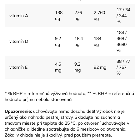
17 / 34
138
276
2 760
vitamín A
/ 344
ug
ug
ug
%
184 /
9,2
18,4
184
368 /
vitamín D
ug
ug
ug
3680
%
38 / 77
4,6
9,2
vitamín E
92 mg
/ 767
mg
mg
%
* % RHP = referenčná výživová hodnota; ** % RHP = referenčná
hodnota príjmu nebola stanovená
Upozornenie:
uchovávajte mimo dosahu detí! Výrobok nie je
určený ako náhrada pestrej stravy. Skladujte na suchom a
tmavom mieste pri teplote do 25 °C, po otvorení uchovávajte v
chladničke a ideálne spotrebujte do 6 mesiacov od otvorenia.
Zákal v chlade nie je škodlivý, pred použitím pretrepte.