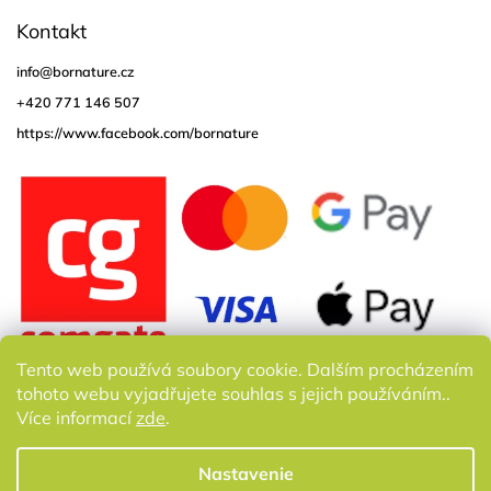
Kontakt
info
@
bornature.cz
+420 771 146 507
https://www.facebook.com/bornature
Tento web používá soubory cookie. Dalším procházením
tohoto webu vyjadřujete souhlas s jejich používáním..
Více informací
zde
.
Nastavenie
Copyright 2026
Bornature.cz
. Všetky práva vyhradené.