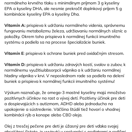
normálneho krvného tlaku s minimálnym príjmom 3 g kyseliny
EPA a kyseliny DHA, ale nesmie prekročiť doplnkový príjem 5 g
kombinácie kyseliny EPA a kyseliny Dha.
Vitamín A:
prispieva k udržaniu normálneho videnia, správnemu
fungovaniu metabolizmu železa, udržiavaniu normálnych slizníc a
pokožky. Okrem toho prispieva k normálnej funkcii imunitného
systému a podieľa sa na procese špecializácie buniek.
Vitamín E
: prispieva k ochrane buniek pred oxidačným stresom.
Vitamín D:
prispieva k udržaniu zdravých kostí, svalov a zubov, k
normálnemu využitiu/absorpcii vápnika a k udržaniu normálnej
hladiny vápnika v krvi. V neposlednom rade sa podieľa na delení
buniek a prispieva k normálnej funkcii imunitného systému!
Výskum naznačuje, že omega-3 mastné kyseliny majú množstvo
pozitívnych účinkov na rast a vývoj detí. Pozitívny účinok pre deti
a dospievajúcich s autizmom, ADHD alebo jednoducho na
upokojenie a sústredenie. Väčšina štúdií tiež hovorí o vhodnej
kombinácii rýb a konope alebo CBD oleja.
Olej z tresčej pečene pre deti je úžasný pre deti vďaka svojej
absolútnej čistote, je vyvinutý v spolupráci s pediatrami a rodičmi.