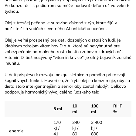
Po konzultácii s pediatrom sa môže podávať deťom už vo veku 6
tydnou.
Olej z tresčej pečene je surovina získaná z rýb, ktoré žijú v
najčistejších vodách severného Atlantického oceánu.
Olej je veľmi prospešný pre deti, dospelých a starších ľudí. Je
ideálnym zdrojom vitamínov D a A, ktoré sú nevyhnutné pre
zabezpečenie normálneho rastu kostí a zubov a zdravých očí.
Vitamín D, tiež nazývaný "vitamín krivice", je silný bojovník za silnú
imunitu.
U detí prispieva k rozvoju mozgu, sietnice a pomáha pri rozvoji
kognitívnych funkcií. Hovorí sa, že "rybí olej sa konzumuje, aby sa
dieťa stalo inteligentnejším a senior aby zostal mladý". Celkovo
podporuje harmonický vývoj celého ľudského tela
10
100
RHP
5 ml
ml
ml
%
170
340
3 400
kJ /
kJ /
kJ /
energie
41
80
800