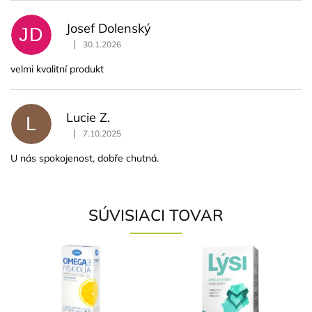
n
o
Josef Dolenský
JD
t
|
30.1.2026
e
Hodnotenie produktu je 5 z 5 hviezdičiek.
n
velmi kvalitní produkt
í
Lucie Z.
L
|
7.10.2025
Hodnotenie produktu je 5 z 5 hviezdičiek.
U nás spokojenost, dobře chutná.
SÚVISIACI TOVAR