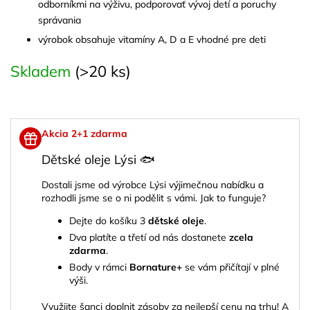
odborníkmi na výživu, podporovať vývoj detí a poruchy
správania
výrobok obsahuje vitamíny A, D a E vhodné pre deti
Skladem
(>20 ks)
Akcia 2+1 zdarma
Dětské oleje Lýsi 🐟
Dostali jsme od výrobce Lýsi výjimečnou nabídku a
rozhodli jsme se o ni podělit s vámi. Jak to funguje?
Dejte do košíku 3
dětské oleje
.
Dva platíte a třetí od nás dostanete
zcela
zdarma
.
Body v rámci
Bornature+
se vám přičítají v plné
výši.
Využijte šanci doplnit zásoby za nejlepší cenu na trhu! A