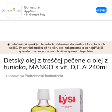
Bornature
×
OTEVŘÍT
AppSisto
- In Google Play
Prejsť
na
obsah
☀️ aktuálně při vysokých teplotách přidáváme do zásilek 2 ks chladících
sáčků. Ty ochrání zásilku až na 48h, ale i tak prosíme o co nejdřívější
vyzvednutí a nevystavování balíčku vysokým teplotám.
Detský olej z treščej pečene a olej z
tuniaka, MANGO s vit. D,E,A 240ml
Priemerné
Podrobnosti hodnotenia
3 hodnotenia
hodnotenie
produktu
je
5,0
z
5
hviezdičiek.