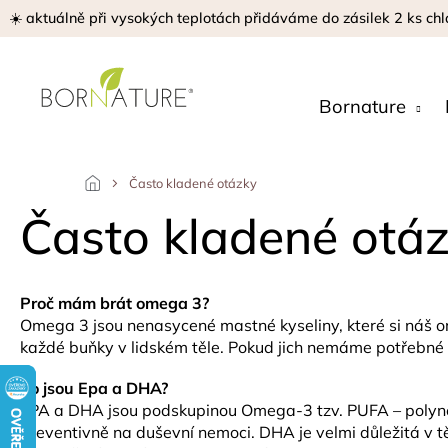
Přejít
☀️ aktuálně při vysokých teplotách přidáváme do zásilek 2 ks chl
na
obsah
Bornature
Často kladené otázky
Často kladené otá
Proč mám brát omega 3?
Omega 3 jsou nenasycené mastné kyseliny, které si náš or
každé buňky v lidském těle. Pokud jich nemáme potřebné
Co jsou Epa a DHA?
EPA a DHA jsou podskupinou Omega-3 tzv. PUFA – polynena
preventivně na duševní nemoci. DHA je velmi důležitá v t