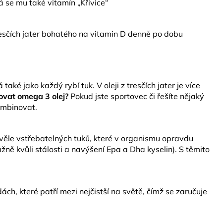
á se mu také vitamín „Křivice“
resčích jater bohatého na vitamin D denně po dobu
é jako každý rybí tuk. V oleji z tresčích jater je více
ovat omega 3 olej?
Pokud jste sportovec či řešíte nějaký
kombinovat.
skvěle vstřebatelných tuků, které v organismu opravdu
žně kvůli stálosti a navýšení Epa a Dha kyselin). S těmito
ch, které patří mezi nejčistší na světě, čímž se zaručuje