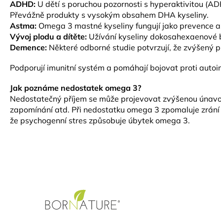
ADHD:
U dětí s poruchou pozornosti s hyperaktivitou (
Převážně produkty s vysokým obsahem DHA kyseliny.
Astma:
Omega 3 mastné kyseliny fungují jako prevence a
Vývoj plodu a dítěte:
Užívání kyseliny dokosahexaenové bě
Demence:
Některé odborné studie potvrzují, že zvýšený 
Podporují imunitní systém a pomáhají bojovat proti autoimu
Jak poznáme nedostatek omega 3?
Nedostatečný příjem se může projevovat zvýšenou únavou
zapomínání atd. Při nedostatku omega 3 zpomaluje zrání a
že psychogenní stres způsobuje úbytek omega 3.
Z
á
p