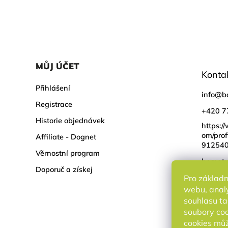
MŮJ ÚČET
Konta
Přihlášení
info
@
b
Registrace
+420 7
Historie objednávek
https:/
om/prof
Affiliate - Dognet
91254
Věrnostní program
bornatu
Doporuč a získej
Pro základn
webu, analy
souhlasu ta
soubory coo
cookies můž