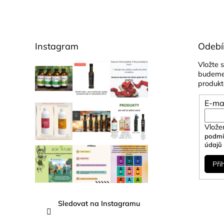
a
t
í
Instagram
Odebí
Vložte 
budeme 
produkt
E-ma
Vlože
podmí
údajů
Při
Sledovat na Instagramu