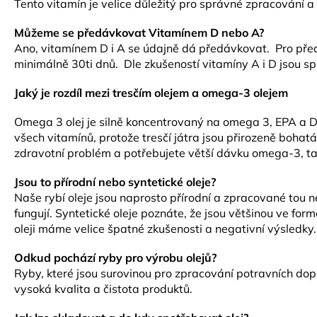
Tento vitamín je velice důležitý pro správné zpracování a
Můžeme se předávkovat Vitamínem D nebo A?
Ano, vitamínem D i A se údajně dá předávkovat. Pro před
minimálně 30ti dnů. Dle zkušeností vitamíny A i D jsou s
Jaký je rozdíl mezi tresčím olejem a omega-3 olejem
Omega 3 olej je silně koncentrovaný na omega 3, EPA a DHA
všech vitamínů, protože tresčí játra jsou přirozeně bohatá
zdravotní problém a potřebujete větší dávku omega-3, tak 
Jsou to přírodní nebo syntetické oleje?
Naše rybí oleje jsou naprosto přírodní a zpracované tou ne
fungují. Syntetické oleje poznáte, že jsou většinou ve fo
oleji máme velice špatné zkušenosti a negativní výsledky.
Odkud pochází ryby pro výrobu olejů?
Ryby, které jsou surovinou pro zpracování potravních dopl
vysoká kvalita a čistota produktů.