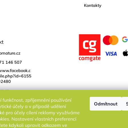
Kontakty
kt
ornature.cz
71 146 507
/www.facebook.c
ile.php?id=6155
02480
re.cz
í funkčnost, zpříjemnění používání
Odmítnout
tické účely a v případě udělení
ké pro účely cílení reklamy využíváme
kies. Nastavení vlastních preferencí
ete kdykoli upravit odkazem ve