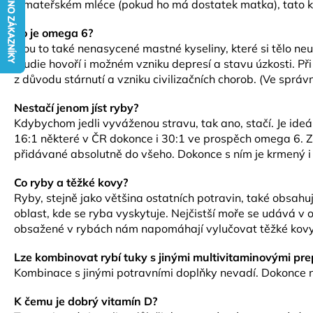
v mateřském mléce (pokud ho má dostatek matka), tato k
Co je omega 6?
Jsou to také nenasycené mastné kyseliny, které si tělo neu
studie hovoří i možném vzniku depresí a stavu úzkosti. Při 
z důvodu stárnutí a vzniku civilizačních chorob. (Ve spr
Nestačí jenom jíst ryby?
Kdybychom jedli vyváženou stravu, tak ano, stačí. Je id
16:1 některé v ČR dokonce i 30:1 ve prospěch omega 6. Z
přidávané absolutně do všeho. Dokonce s ním je krmený i
Co ryby a těžké kovy?
Ryby, stejně jako většina ostatních potravin, také obsahují 
oblast, kde se ryba vyskytuje. Nejčistší moře se udává v o
obsažené v rybách nám napomáhají vylučovat těžké kovy
Lze kombinovat rybí tuky s jinými multivitaminovými pr
Kombinace s jinými potravními doplňky nevadí. Dokonce 
K čemu je dobrý vitamín D?