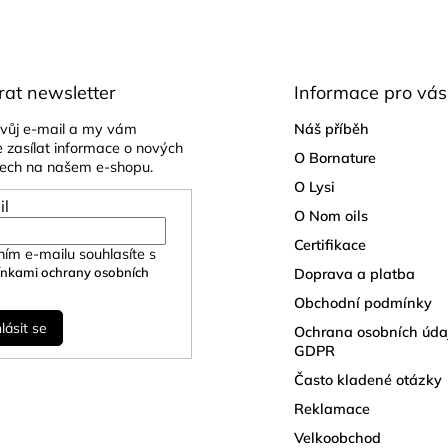
rat newsletter
Informace pro vás
svůj e-mail a my vám
Náš příběh
zasílat informace o nových
O Bornature
ech na našem e-shopu.
O Lysi
il
O Nom oils
Certifikace
ním e-mailu souhlasíte s
nkami ochrany osobních
Doprava a platba
Obchodní podmínky
hlásit se
Ochrana osobních úda
GDPR
Často kladené otázky
Reklamace
Velkoobchod