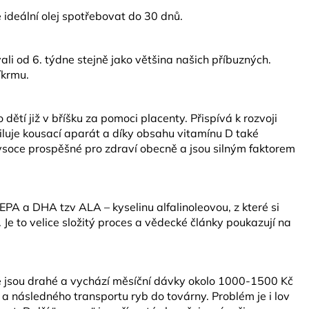
 ideální olej spotřebovat do 30 dnů.
ali od 6. týdne stejně jako většina našich příbuzných.
íkrmu.
 dětí již v bříšku za pomoci placenty. Přispívá k rozvoji
osiluje kousací aparát a díky obsahu vitamínu D také
vysoce prospěšné pro zdraví obecně a jsou silným faktorem
EPA a DHA tzv ALA – kyselinu alfalinoleovou, z které si
. Je to velice složitý proces a vědecké články poukazují na
teré jsou drahé a vychází měsíční dávky okolo 1000-1500 Kč
 a následného transportu ryb do továrny. Problém je i lov