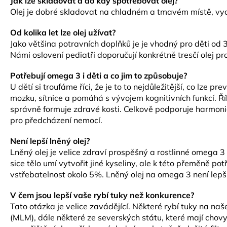
Jak lze skladovat a do kdy spotřebovat olej?
Olej je dobré skladovat na chladném a tmavém místě, vych
Od kolika let lze olej užívat?
Jako většina potravních doplňků je je vhodný pro děti od 3
Námi oslovení pediatři doporučují konkrétně tresčí olej pr
Potřebují omega 3 i děti a co jim to způsobuje?
U dětí si troufáme říci, že je to to nejdůležitější, co lze 
mozku, sítnice a pomáhá s vývojem kognitivních funkcí. Říká
správně formuje zdravé kosti. Celkově podporuje harmonic
pro předcházení nemocí.
Není lepší lněný olej?
Lněný olej je velice zdraví prospěšný a rostlinné omega 3
sice tělo umí vytvořit jiné kyseliny, ale k této přeměně po
vstřebatelnost okolo 5%. Lněný olej na omega 3 není lepší,
V čem jsou lepší vaše rybí tuky než konkurence?
Tato otázka je velice zavádějící. Některé rybí tuky na na
(MLM), dále některé ze severských státu, které mají chovy