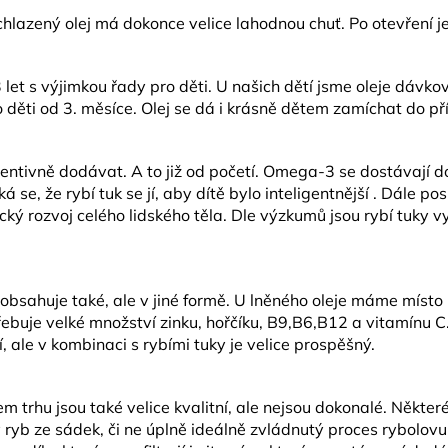
lazený olej má dokonce velice lahodnou chuť. Po otevření je
 let s výjimkou řady pro děti. U našich dětí jsme oleje dávkov
o děti od 3. měsíce. Olej se dá i krásně dětem zamíchat do př
preventivně dodávat. A to již od početí. Omega-3 se dostávají do
 se, že rybí tuk se jí, aby dítě bylo inteligentnější . Dále p
ký rozvoj celého lidského těla. Dle výzkumů jsou rybí tuky 
 obsahuje také, ale v jiné formě. U lněného oleje máme místo 
třebuje velké množství zinku, hořčíku, B9,B6,B12 a vitamínu C
 ale v kombinaci s rybími tuky je velice prospěšný.
šem trhu jsou také velice kvalitní, ale nejsou dokonalé. Něk
 ryb ze sádek, či ne úplně ideálně zvládnutý proces rybolovu