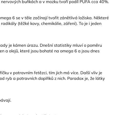
 nervových buňkách a v mozku tvoří podíl PUFA cca 40%.
ega 6 se v těle začínají tvořit zánětlivá ložiska. Některé
adikály (těžké kovy, chemikálie, záření). To je i jeden
ady je kámen úrazu. Dnešní statistiky mluví o poměru
n a olejů, které jsou bohaté na omega 6 a jsou dnes
čku v potravním řetězci, tím jich má více. Další vliv je
vod ryb a potravních doplňků z nich. Paradox je, že látky
ávají.