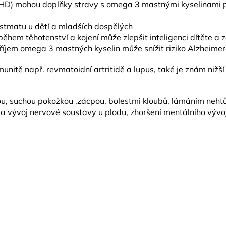
ADHD) mohou doplňky stravy s omega 3 mastnými kyselinami p
stmatu u dětí a mladších dospělých
hem těhotenství a kojení může zlepšit inteligenci dítěte a z
příjem omega 3 mastných kyselin může snížit riziko Alzheim
nitě např. revmatoidní artritidě a lupus, také je znám nižší 
, suchou pokožkou ,zácpou, bolestmi kloubů, lámáním nehtů
 vývoj nervové soustavy u plodu, zhoršení mentálního vývoje