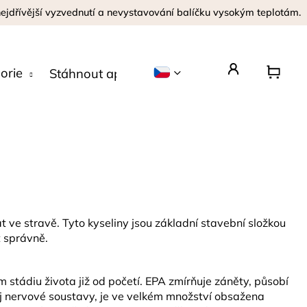
 nejdřívější vyzvednutí a nevystavování balíčku vysokým teplotám.
orie
Stáhnout aplikaci
Zeptat se
 ve stravě. Tyto kyseliny jsou základní stavební složkou
 správně.
tádiu života již od početí. EPA zmírňuje záněty, působí
voj nervové soustavy, je ve velkém množství obsažena