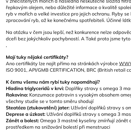
v znečištěných mořích a následná neskutečně složitá filtrac
řepkovým olejem, nebo důležité informace o kvalitě společn
ryb v mořích a velké investice pro jejich ochranu. Ryby se
zpracování ryb, až ke konečnému spotřebiteli. Účinné lá
Na otázku v čem jsou lepší, než konkurence nelze odpovědě
dceři bez jakýchkoliv pochybností. A Také proto jsme tyto
,
Mají tuky nějaké certifikáty?
Ano certifikáty lze najít přímo na stránkách výrobce
WWW
ISO 9001, API/GMB CERTIFICATION, BRC (British retail cons
K čemu všemu nám rybí tuky napomáhají?
Hladina triglyceridů v krvi:
Doplňky stravy s omega 3 mast
Rakovina:
Konzumace potravin s vysokým obsahem omega-3
všechny studie se v tomto směru shodují
Steatóza (ztukovatění) jater:
Užívání doplňků stravy s 
Deprese a úzkost:
Užívání doplňků stravy s omega 3 mastn
Zánět a bolest:
Omega 3 mastné kyseliny zmírňují zánět a 
prostředkem na snižování bolestí při menstruaci