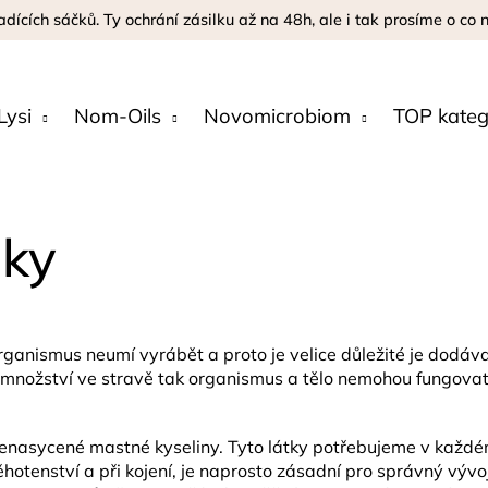
adících sáčků. Ty ochrání zásilku až na 48h, ale i tak prosíme o co
Lysi
Nom-Oils
Novomicrobiom
TOP kateg
zky
ganismus neumí vyrábět a proto je velice důležité je dodávat
 množství ve stravě tak organismus a tělo nemohou fungovat
sycené mastné kyseliny. Tyto látky potřebujeme v každém s
ěhotenství a při kojení, je naprosto zásadní pro správný vý