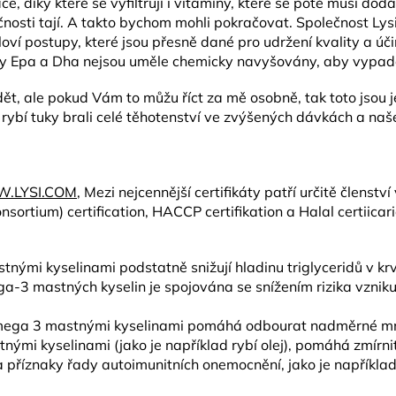
e, díky které se vyfiltrují i vitamíny, které se poté musí do
osti tají. A takto bychom mohli pokračovat. Společnost Lysi n
 loví postupy, které jsou přesně dané pro udržení kvality a ú
tky Epa a Dha nejsou uměle chemicky navyšovány, aby vypada
t, ale pokud Vám to můžu říct za mě osobně, tak toto jsou jed
 rybí tuky brali celé těhotenství ve zvýšených dávkách a naš
.LYSI.COM
, Mezi nejcennější certifikáty patří určitě členst
ortium) certification, HACCP certifikation a Halal certiicari
nými kyselinami podstatně snižují hladinu triglyceridů v krv
 mastných kyselin je spojována se snížením rizika vzniku r
omega 3 mastnými kyselinami pomáhá odbourat nadměrné mno
ými kyselinami (jako je například rybí olej), pomáhá zmírni
příznaky řady autoimunitních onemocnění, jako je například 