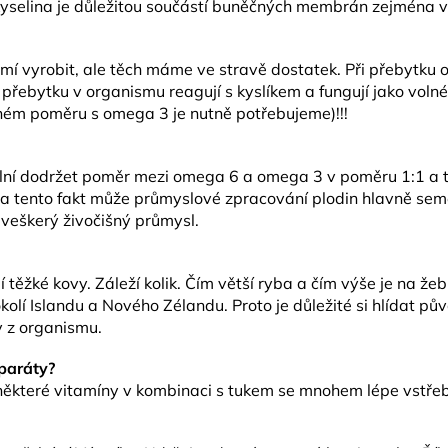
yselina je důležitou součástí buněčných membrán zejména v
mí vyrobit, ale těch máme ve stravě dostatek. Při přebytku om
přebytku v organismu reagují s kyslíkem a fungují jako volné r
ávném poměru s omega 3 je nutně potřebujeme)!!!
eální dodržet poměr mezi omega 6 a omega 3 v poměru 1:1 a t
a tento fakt může průmyslové zpracování plodin hlavně seme
 veškerý živočišný průmysl.
těžké kovy. Záleží kolik. Čím větší ryba a čím výše je na žebří
kolí Islandu a Nového Zélandu. Proto je důležité si hlídat pů
 z organismu.
eparáty?
některé vitamíny v kombinaci s tukem se mnohem lépe vstřeb