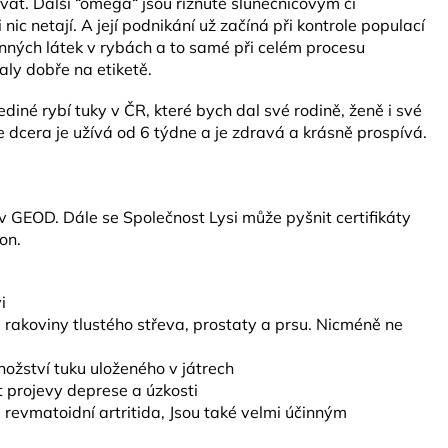
dávat. Další “omega“ jsou říznuté slunečnicovým či
ic netají. A její podnikání už začíná při kontrole populací
činných látek v rybách a to samé při celém procesu
ly dobře na etiketě.
iné rybí tuky v ČR, které bych dal své rodině, ženě i své
e dcera je užívá od 6 týdne a je zdravá a krásně prospívá.
ví v GEOD. Dále se Společnost Lysi může pyšnit certifikáty
on.
i
akoviny tlustého střeva, prostaty a prsu. Nicméně ne
žství tuku uloženého v játrech
t projevy deprese a úzkosti
revmatoidní artritida, Jsou také velmi účinným