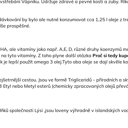
 vstřebání Vápníku. Udržuje zdravé a pevné kosti a zuby. Řík
ávkování by bylo ale nutné konzumovat cca 1,25 l oleje z t
píše prospěšné.
, ale vitamíny jako např. A,E, D, různé druhy koenzymů má tak
 na tyto vitamíny. Z toho plyne další otázka
Proč si tedy kup
je lepší použít omega 3 olej.Tyto oba oleje se dají skvěle 
jšetrnější cestou. Jsou ve formě Trigliceridů – přírodních a 
rmě Etyl nebo Metyl esterů (chemicky zpracovaných olejů převá
ňků společnosti Lýsi ,jsou loveny výhradně v islandských vodá