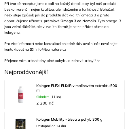
Při tvorbě receptur jsme dbali na každý detail, aby byl náš produkt
bezkonkurenční nejen kvalitou, ale i složením a funkčností. Bohužel,
neexistuje způsob jak do produktu dát kvalitní omega 3 a proto
doporučujeme užívat s
prémiové Omega 3 od Nomoils
. Tyto omega-3
jsou velmi důležité, ale v kvalitní formě je nelze přidat přímo do
kolagenu.
Pro více informací nebo konzultaci ohledně dávkování nás neváhejte
kontaktovat na
📧 info@bornature.cz
Přejeme vám krásné dny plné pohybu a zdravé krásy!* ✨
Nejprodávanější
Kolagen FLEXI ELIXÍR v malinovém extraktu 500
ml
Skladem
(11 ks)
2 200 Kč
Kolagen Mobility - úleva a pohyb 300 g
Dostupné do 14 dní