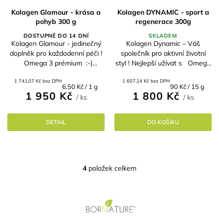
Kolagen Glamour - krása a
Kolagen DYNAMIC - sport a
pohyb 300 g
regenerace 300g
DOSTUPNÉ DO 14 DNÍ
SKLADEM
Kolagen Glamour - jedinečný
Kolagen Dynamic – Váš
doplněk pro každodenní péči !
společník pro aktivní životní
Omega 3 prémium :-)
styl ! Nejlepší užívat s Omega
Objevte prémiovou směs
3 prémium :-) Představujeme
1 741,07 Kč bez DPH
1 607,14 Kč bez DPH
Kolagen Glamour, která je
vám Kolagen Dynamic s
Měrná
Měrná
6,50 Kč / 1 g
90 Kč / 15 g
pečlivě navržena tak, aby...
osvěžující...
1 950 Kč
1 800 Kč
cena:
cena:
/ ks
/ ks
DETAIL
DO KOŠÍKU
4
položek celkem
O
v
l
Z
á
á
d
a