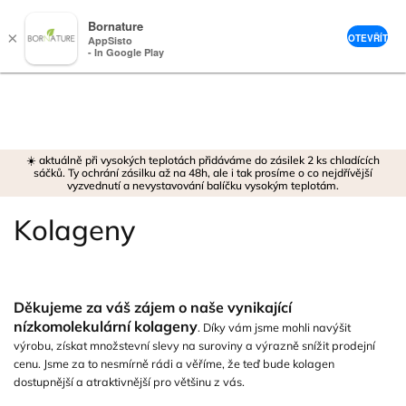
Bornature
×
OTEVŘÍT
AppSisto
- In Google Play
Přejít
na
obsah
☀️ aktuálně při vysokých teplotách přidáváme do zásilek 2 ks chladících
sáčků. Ty ochrání zásilku až na 48h, ale i tak prosíme o co nejdřívější
vyzvednutí a nevystavování balíčku vysokým teplotám.
Kolageny
Děkujeme za váš zájem o naše vynikající
nízkomolekulární kolageny
. Díky vám jsme mohli navýšit
výrobu, získat množstevní slevy na suroviny a výrazně snížit prodejní
cenu. Jsme za to nesmírně rádi a věříme, že teď bude kolagen
dostupnější a atraktivnější pro většinu z vás.