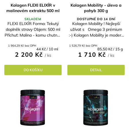
d
t
Kolagen FLEXI ELIXÍR v
Kolagen Mobility - úleva a
malinovém extraktu 500 ml
pohyb 300 g
u
ů
k
SKLADEM
DOSTUPNÉ DO 14 DNÍ
FLEXI ELIXÍR Forma: Tekutý
Kolagen Mobility ! Nejlepší
t
doplněk stravy Objem: 500 ml
užívat s Omega 3 prémium
ů
Příchuť: Malina - komu chutnají
:-) Kolagen Mobility je moderní
maliny musí ho schovávat,
doplněk stravy, který přináší
1 964,29 Kč bez DPH
1 526,79 Kč bez DPH
silná chuť a síla z 1kg malin.
komplexní péči zaměřenou na
Měrná
Měrná
44 Kč / 10 ml
85,50 Kč / 15 g
Hlavní účinky:...
podporu...
2 200 Kč
1 710 Kč
cena:
cena:
/ ks
/ ks
DO KOŠÍKU
DETAIL