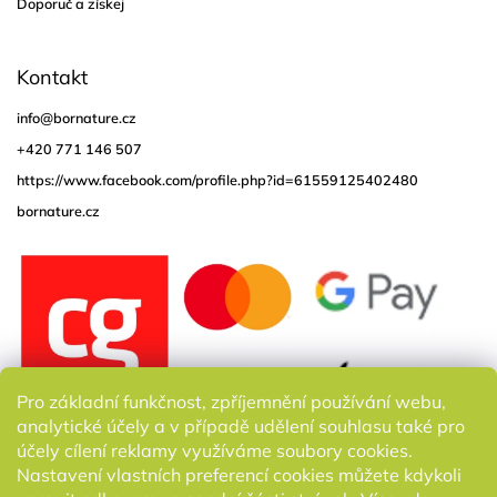
Doporuč a získej
Kontakt
info
@
bornature.cz
+420 771 146 507
https://www.facebook.com/profile.php?id=61559125402480
bornature.cz
Pro základní funkčnost, zpříjemnění používání webu,
analytické účely a v případě udělení souhlasu také pro
účely cílení reklamy využíváme soubory cookies.
Nastavení vlastních preferencí cookies můžete kdykoli