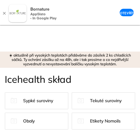
Bornature
×
OTEVŘÍT
AppSisto
- In Google Play
Přejít
na
obsah
☀️ aktuálně při vysokých teplotách přidáváme do zásilek 2 ks chladících
sáčků. Ty ochrání zásilku až na 48h, ale i tak prosíme o co nejdřívější
vyzvednutí a nevystavování balíčku vysokým teplotám.
Icehealth skład
Sypké suroviny
Tekuté suroviny
Obaly
Etikety Nomoils