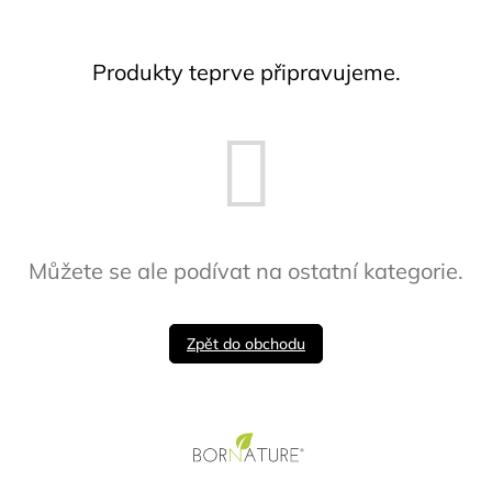
Produkty teprve připravujeme.
Můžete se ale podívat na ostatní kategorie.
Zpět do obchodu
Z
á
p