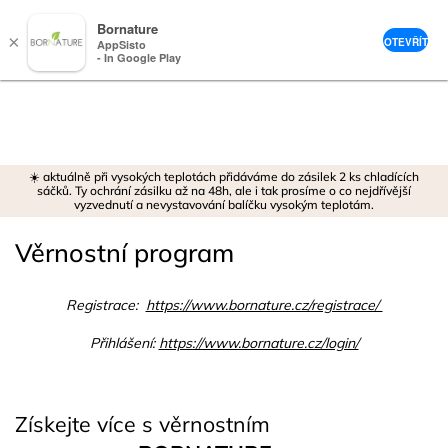
Bornature
×
OTEVŘÍT
AppSisto
- In Google Play
Přejít
na
obsah
☀️ aktuálně při vysokých teplotách přidáváme do zásilek 2 ks chladících
sáčků. Ty ochrání zásilku až na 48h, ale i tak prosíme o co nejdřívější
vyzvednutí a nevystavování balíčku vysokým teplotám.
Věrnostní program
Registrace:
https://www.bornature.cz/registrace/
Přihlášení:
https://www.bornature.cz/login/
Získejte více s věrnostním