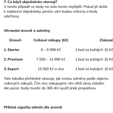
7.
Co když objednávku stornuji?
V tomto případě se body na vaše konto nepřipíší. Pokud již došlo
k zaplacení objednávky, peníze vám budou vráceny a body
odečteny.
Věrnostní úrovně a odměny
Úroveň
Celkové nákupy (Kč)
Získan
1. Starter
0 – 6 999 Kč
1 bod za každých 10 K
2. Premium
7 000 – 14 999 Kč
1 bod za každých 10 K
3. Expert
15 000 Kč a více
1 bod za každých 10 K
Tato tabulka přehledně ukazuje, jak rostou odměny podle objemu
celkových nákupů. Čím více nakupujete, tím větší slevy získáte!
Ale pozor, body musíte do 365 dní využít jinak propadnou.
Příklad výpočtu odměn dle úrovně