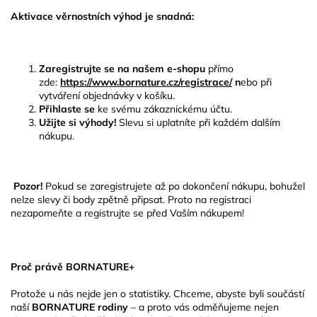
Aktivace věrnostních výhod je snadná:
Aktivace věrnostních výhod je snadná:
Zaregistrujte se na našem e-shopu
přímo
zde:
https://www.bornature.cz/registrace/
n
ebo při
vytváření objednávky v košíku.
Přihlaste se
ke svému zákaznickému účtu.
Užijte si výhody!
Slevu si uplatníte při každém dalším
nákupu.
Pozor!
Pokud se zaregistrujete až po dokončení nákupu, bohužel
nelze slevy či body zpětně připsat. Proto na registraci
nezapomeňte a registrujte se před Vaším nákupem!
Proč právě BORNATURE+
Protože u nás nejde jen o statistiky. Chceme, abyste byli součástí
naší
BORNATURE rodiny
– a proto vás odměňujeme nejen