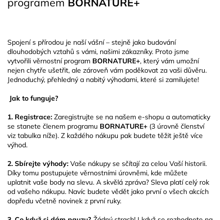
programem
BORNATURE+
Spojení s přírodou je naší vášní – stejně jako budování
dlouhodobých vztahů s vámi, našimi zákazníky. Proto jsme
vytvořili věrnostní program
BORNATURE+
, který vám umožní
nejen chytře ušetřit, ale zároveň vám poděkovat za vaši důvěru.
Jednoduchý, přehledný a nabitý výhodami, které si zamilujete!
Jak to funguje?
1. Registrace:
Zaregistrujte se na našem e-shopu a automaticky
se stanete členem programu
BORNATURE+
(3 úrovně členství
viz tabulka níže). Z každého nákupu pak budete těžit ještě více
výhod.
2. Sbírejte výhody:
Vaše nákupy se sčítají za celou Vaší historii.
Díky tomu postupujete věrnostními úrovněmi, kde můžete
uplatnit vaše body na slevu. A skvělá zpráva? Sleva platí celý rok
od vašeho nákupu. Navíc budete vědět jako první o všech akcích
dopředu včetně novinek z první ruky.
3. Co když si dám pauzu?
Žádný strach! I když se rozhodnete na