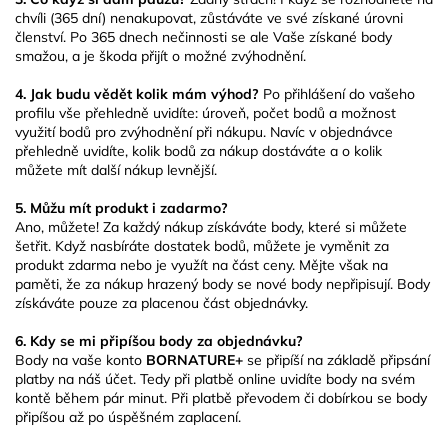
chvíli (365 dní) nenakupovat, zůstáváte ve své získané úrovni
členství. Po 365 dnech nečinnosti se ale Vaše získané body
smažou, a je škoda přijít o možné zvýhodnění.
4. Jak budu vědět kolik mám výhod?
Po přihlášení do vašeho
profilu vše přehledně uvidíte: úroveň, počet bodů a možnost
využití bodů pro zvýhodnění při nákupu. Navíc v objednávce
přehledně uvidíte, kolik bodů za nákup dostáváte a o kolik
můžete mít další nákup levnější.
5. Můžu mít produkt i zadarmo?
Ano, můžete! Za každý nákup získáváte body, které si můžete
šetřit. Když nasbíráte dostatek bodů, můžete je vyměnit za
produkt zdarma nebo je využít na část ceny. Mějte však na
paměti, že za nákup hrazený body se nové body nepřipisují. Body
získáváte pouze za placenou část objednávky.
6.
Kdy se mi připíšou body za objednávku?
Body na vaše konto
BORNATURE+
se připíší na základě připsání
platby na náš účet. Tedy při platbě online uvidíte body na svém
kontě během pár minut. Při platbě převodem či dobírkou se body
připíšou až po úspěšném zaplacení.