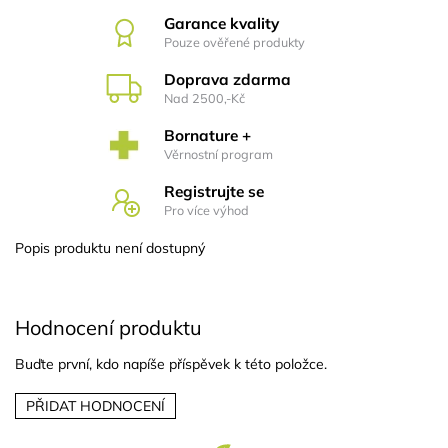
Garance kvality
Pouze ověřené produkty
Doprava zdarma
Nad 2500,-Kč
Bornature +
Věrnostní program
Registrujte se
Pro více výhod
Popis produktu není dostupný
Hodnocení produktu
Buďte první, kdo napíše příspěvek k této položce.
PŘIDAT HODNOCENÍ
Z