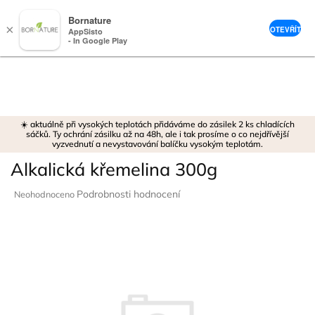
Bornature
×
OTEVŘÍT
AppSisto
- In Google Play
Přejít
na
obsah
☀️ aktuálně při vysokých teplotách přidáváme do zásilek 2 ks chladících
sáčků. Ty ochrání zásilku až na 48h, ale i tak prosíme o co nejdřívější
vyzvednutí a nevystavování balíčku vysokým teplotám.
Alkalická křemelina 300g
Průměrné
Podrobnosti hodnocení
Neohodnoceno
hodnocení
produktu
je
0,0
z
5
hvězdiček.